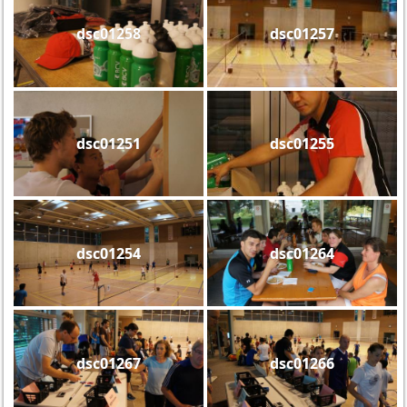
dsc01258
dsc01257
dsc01251
dsc01255
dsc01254
dsc01264
dsc01267
dsc01266