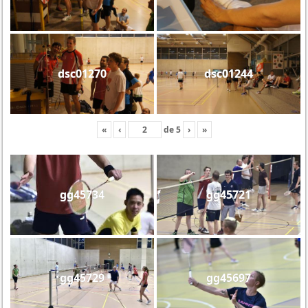
dsc01270
dsc01244
«
‹
de
5
›
»
gg45734
gg45721
gg45729
gg45697