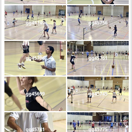
gg45749
gg45756
gg45706
gg45761
gg45699
gg45745
gg45741
gg45775