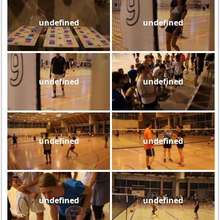
undefined
undefined
undefined
undefined
undefined
undefined
undefined
undefined