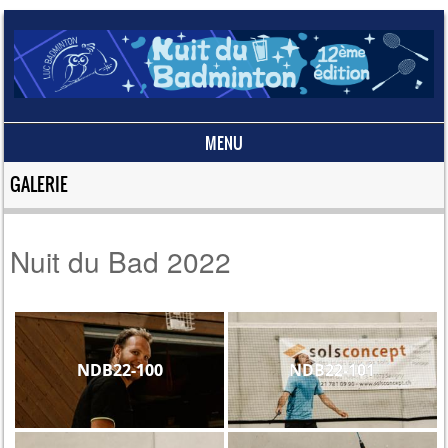
MENU
Skip to content
GALERIE
Nuit du Bad 2022
NDB22-100
NDB22-101