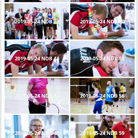
2019-05-24 NDB 23
2019-05-24 NDB 40
2019-05-24 NDB 44
2019-05-24 NDB 52
2019-05-24 NDB 54
2019-05-24 NDB 56
2019-05-24 NDB 48
2019-05-24 NDB 59