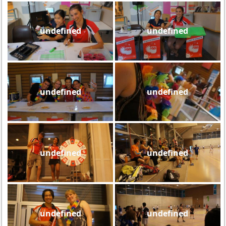
undefined
undefined
undefined
undefined
undefined
undefined
undefined
undefined