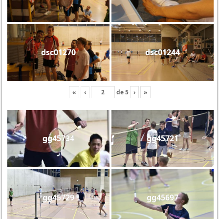
dsc01270
dsc01244
«
‹
de
5
›
»
gg45734
gg45721
gg45729
gg45697