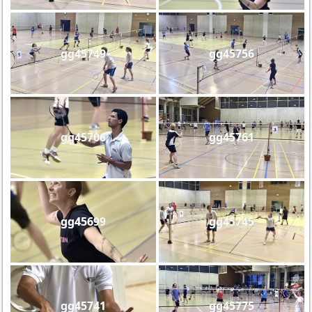
gg45749
gg45756
gg45706
gg45761
gg45699
gg45745
gg45741
gg45775