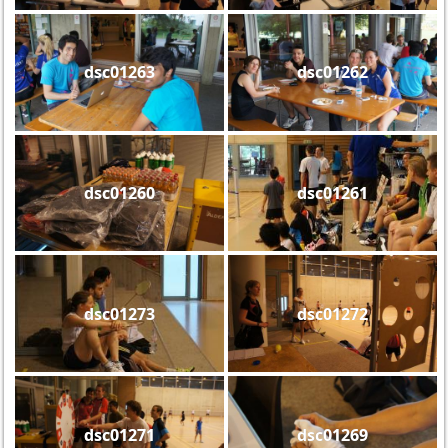
dsc01263
dsc01262
dsc01260
dsc01261
dsc01273
dsc01272
dsc01271
dsc01269