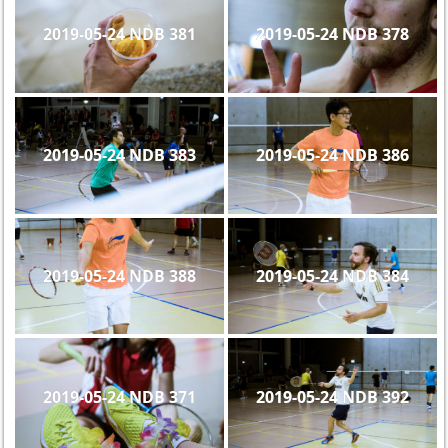
2019-05-24 NDB 381
2019-05-24 NDB 378
2019-05-24 NDB 383
2019-05-24 NDB 386
2019-05-24 NDB 388
2019-05-24 NDB 384
2019-05-24 NDB 371
2019-05-24 NDB 392