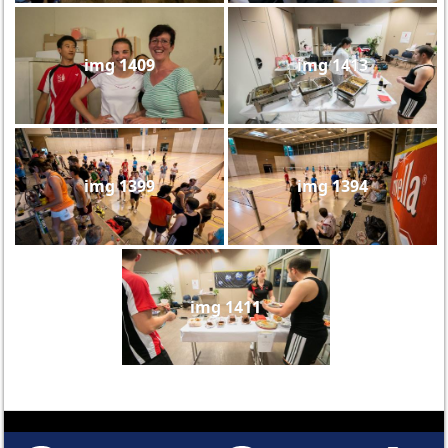
img 1409
img 1413
img 1399
img 1394
img 1411