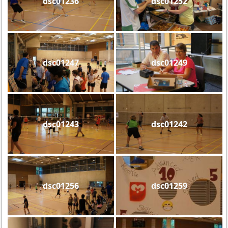
dsc01236
dsc01252
dsc01247
dsc01249
dsc01243
dsc01242
dsc01256
dsc01259