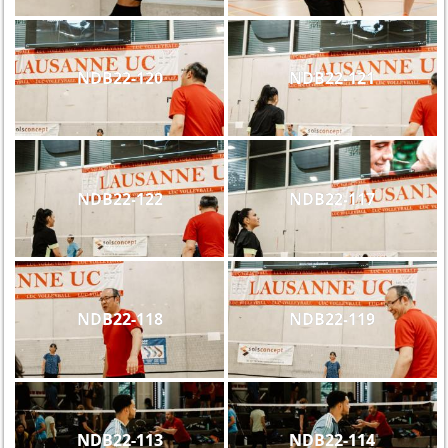
NDB22-120
NDB22-121
NDB22-122
NDB22-117
NDB22-118
NDB22-119
NDB22-113
NDB22-114