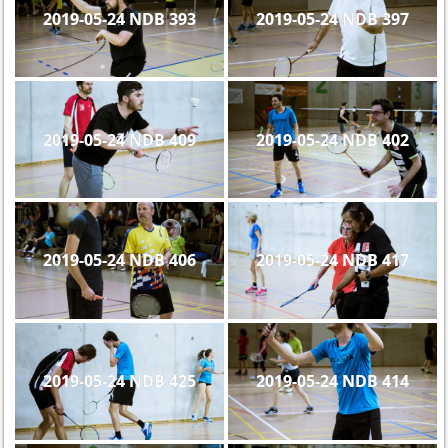
2019-05-24 NDB 393
2019-05-24 NDB 397
2019-05-24 NDB 409
2019-05-24 NDB 402
2019-05-24 NDB 406
2019-05-24 NDB 417
2019-05-24 NDB 425
2019-05-24 NDB 414