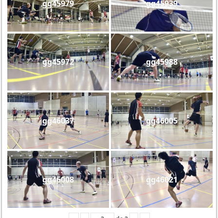
gg45979
gg45939
gg45972
gg45988
gg46037
gg46005
gg46008
gg46021