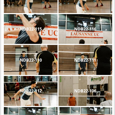
NDB22-115
NDB22-116
NDB22-110
NDB22-111
NDB22-112
NDB22-106