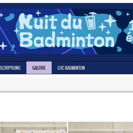
NSCRIPTIONS
GALERIE
LUC BADMINTON