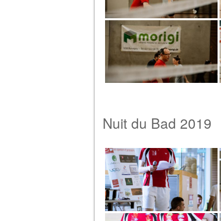
Nuit du Bad 2019