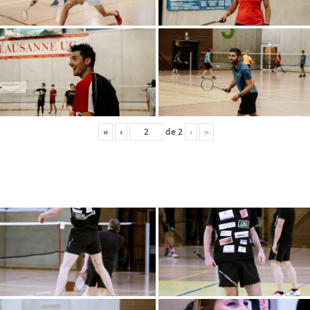
«
‹
de
2
›
»