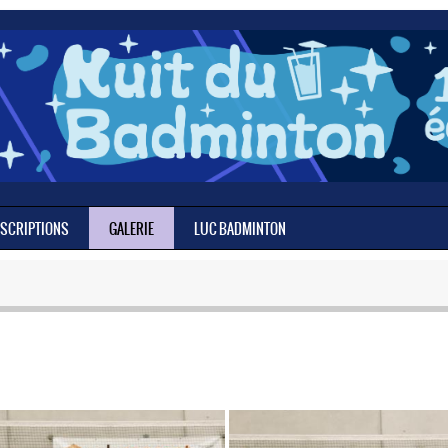
NSCRIPTIONS
GALERIE
LUC BADMINTON