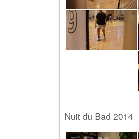
Nuit du Bad 2014