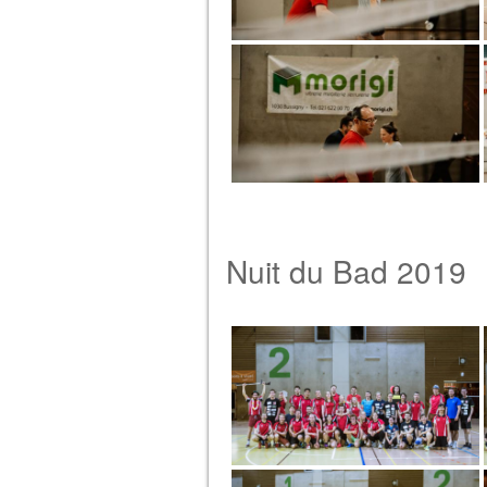
Nuit du Bad 2019