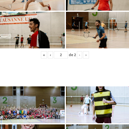
«
‹
de
2
›
»