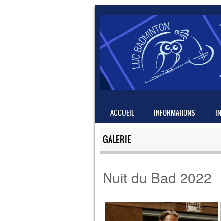
SKIP TO CONTENT
ACCUEIL
INFORMATIONS
I
MENU
GALERIE
Nuit du Bad 2022