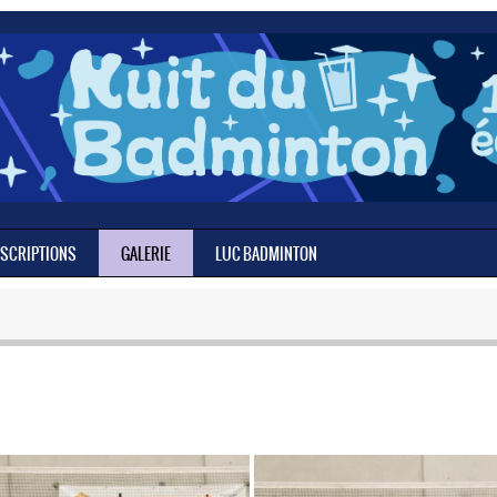
NSCRIPTIONS
GALERIE
LUC BADMINTON