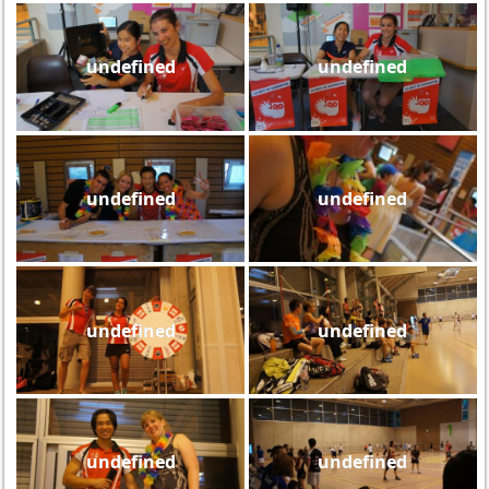
undefined
undefined
undefined
undefined
undefined
undefined
undefined
undefined