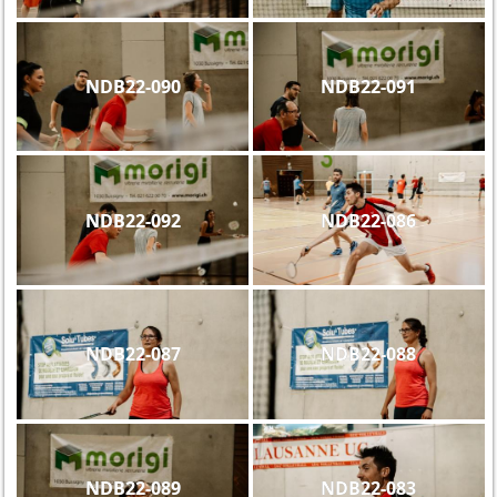
NDB22-090
NDB22-091
NDB22-092
NDB22-086
NDB22-087
NDB22-088
NDB22-089
NDB22-083