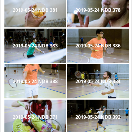
2019-05-24 NDB 381
2019-05-24 NDB 378
2019-05-24 NDB 383
2019-05-24 NDB 386
2019-05-24 NDB 388
2019-05-24 NDB 384
2019-05-24 NDB 371
2019-05-24 NDB 392