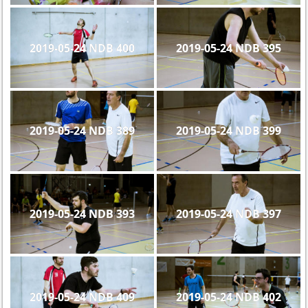
2019-05-24 NDB 400
2019-05-24 NDB 395
2019-05-24 NDB 389
2019-05-24 NDB 399
2019-05-24 NDB 393
2019-05-24 NDB 397
2019-05-24 NDB 409
2019-05-24 NDB 402