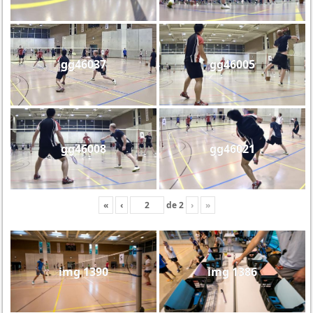
gg46037
gg46005
gg46008
gg46021
«
‹
de
2
›
»
img 1390
img 1386