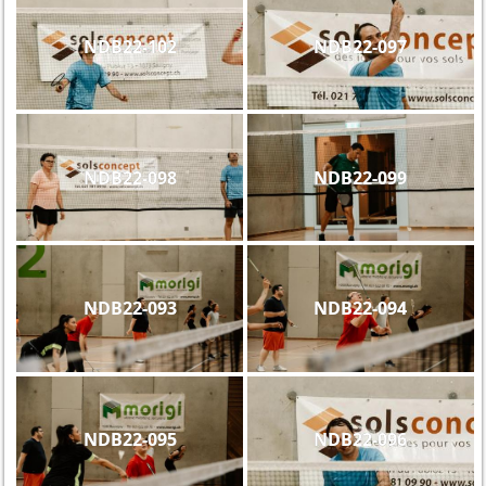
NDB22-102
NDB22-097
NDB22-098
NDB22-099
NDB22-093
NDB22-094
NDB22-095
NDB22-096