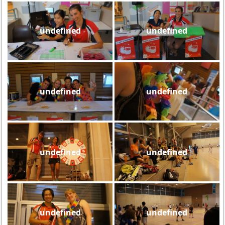
undefined
undefined
undefined
undefined
undefined
undefined
undefined
undefined