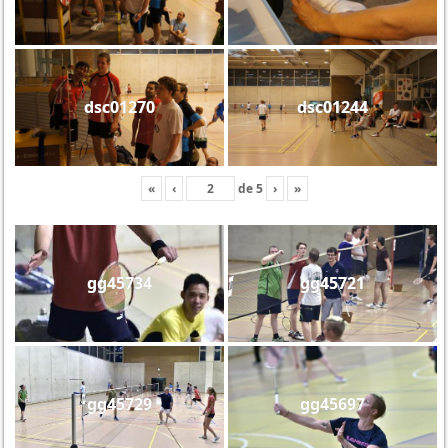
dsc01270
dsc01244
«
‹
de
5
›
»
gg45734
gg45721
gg45729
gg45697