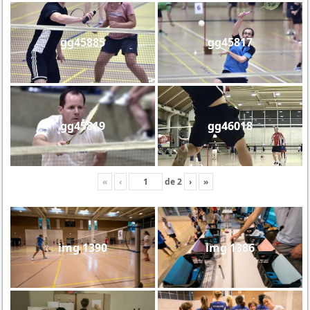
gg45885
gg45817
gg45819
gg46018
«
‹
de
2
›
»
img 1390
img 1386