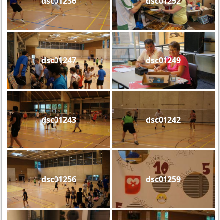
dsc01236
dsc01252
dsc01247
dsc01249
dsc01243
dsc01242
dsc01256
dsc01259