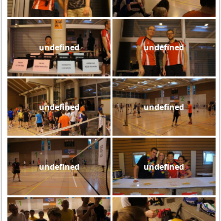
undefined
undefined
undefined
undefined
undefined
undefined