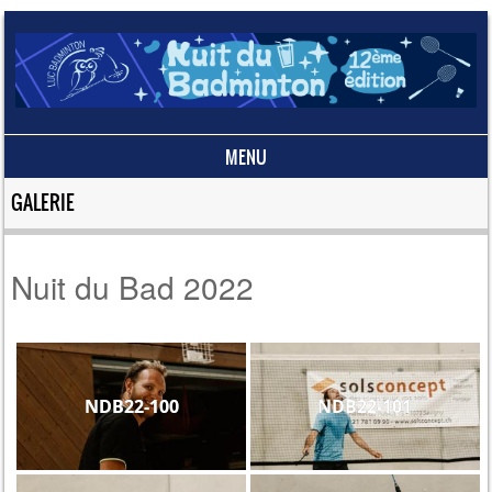
MENU
Skip to content
GALERIE
Nuit du Bad 2022
NDB22-100
NDB22-101