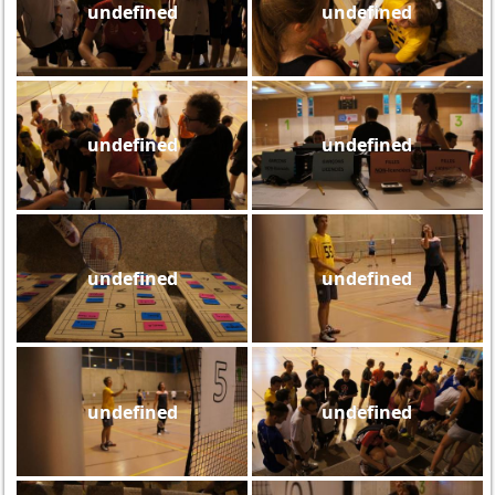
undefined
undefined
undefined
undefined
undefined
undefined
undefined
undefined