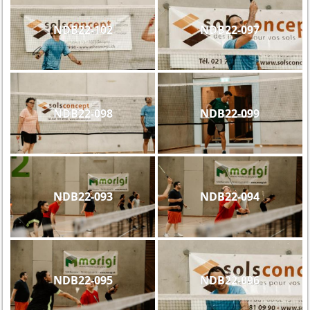
NDB22-102
NDB22-097
NDB22-098
NDB22-099
NDB22-093
NDB22-094
NDB22-095
NDB22-096