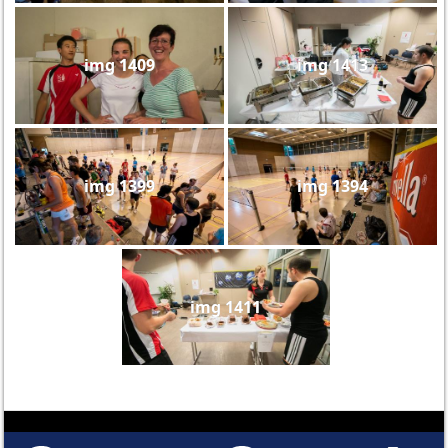
img 1409
img 1413
img 1399
img 1394
img 1411