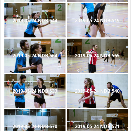
2019-05-24 NDB 544
2019-05-24 NDB 519
2019-05-24 NDB 564
2019-05-24 NDB 565
2019-05-24 NDB 533
2019-05-24 NDB 540
2019-05-24 NDB 570
2019-05-24 NDB 571