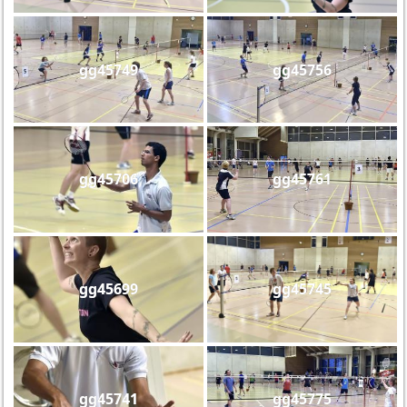
gg45749
gg45756
gg45706
gg45761
gg45699
gg45745
gg45741
gg45775