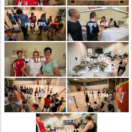
img 1395
img 1408
img 1409
img 1413
img 1399
img 1394
img 1411