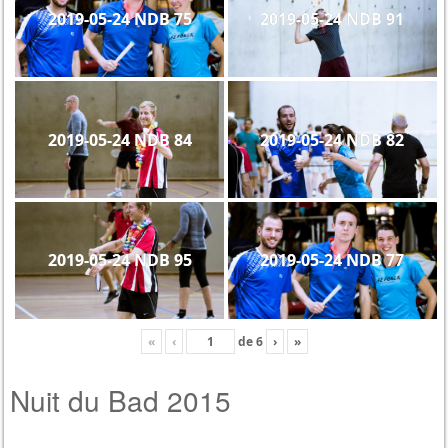
2019-05-24 NDB 75
2019-05-24 NDB 91
2019-05-24 NDB 84
2019-05-24 NDB 82
2019-05-24 NDB 95
2019-05-24 NDB 77
«
‹
de
6
›
»
Nuit du Bad 2015