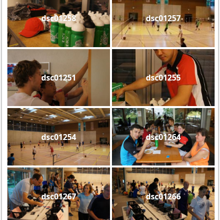
dsc01258
dsc01257
dsc01251
dsc01255
dsc01254
dsc01264
dsc01267
dsc01266