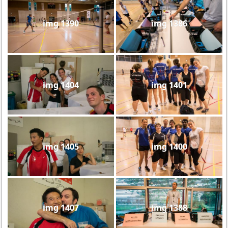
img 1390
img 1386
img 1404
img 1401
img 1405
img 1400
img 1407
img 1388