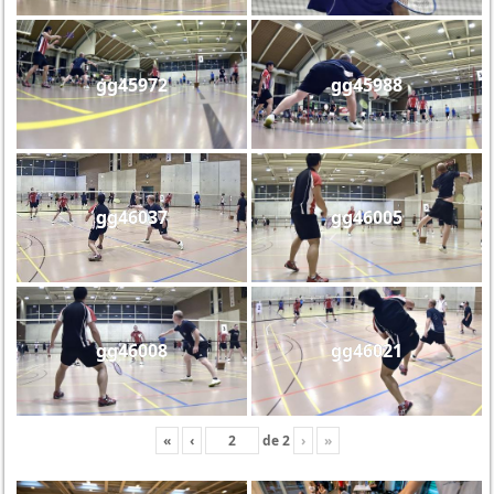
gg45972
gg45988
gg46037
gg46005
gg46008
gg46021
«
‹
de
2
›
»