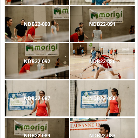
NDB22-090
NDB22-091
NDB22-092
NDB22-086
NDB22-087
NDB22-088
NDB22-089
NDB22-083