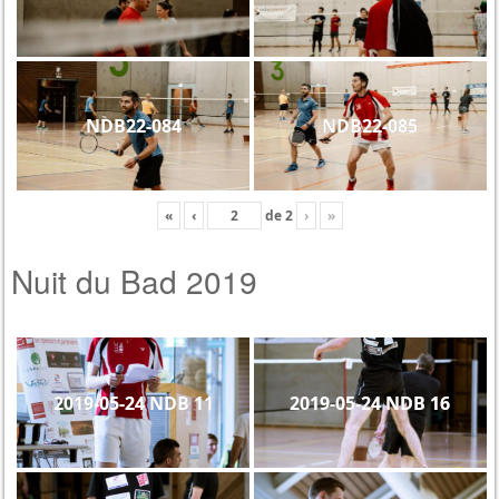
NDB22-084
NDB22-085
«
‹
de
2
›
»
Nuit du Bad 2019
2019-05-24 NDB 11
2019-05-24 NDB 16