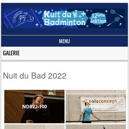
MENU
Skip to content
GALERIE
Nuit du Bad 2022
NDB22-100
NDB22-101