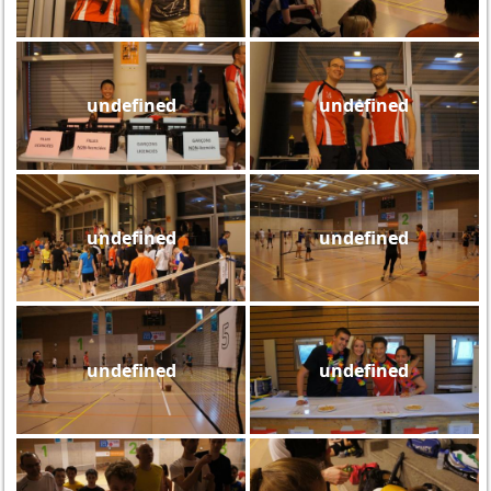
undefined
undefined
undefined
undefined
undefined
undefined