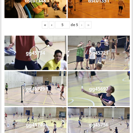
dsc01348
dsc01351
«
‹
de
5
›
»
gg45734
gg45721
gg45729
gg45697
gg45749
gg45756