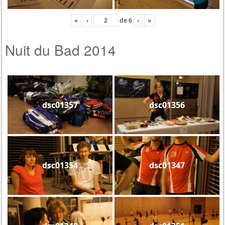
«
‹
de
6
›
»
Nuit du Bad 2014
dsc01357
dsc01356
dsc01354
dsc01347