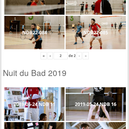
NDB22-084
NDB22-085
«
‹
de
2
›
»
Nuit du Bad 2019
2019-05-24 NDB 11
2019-05-24 NDB 16