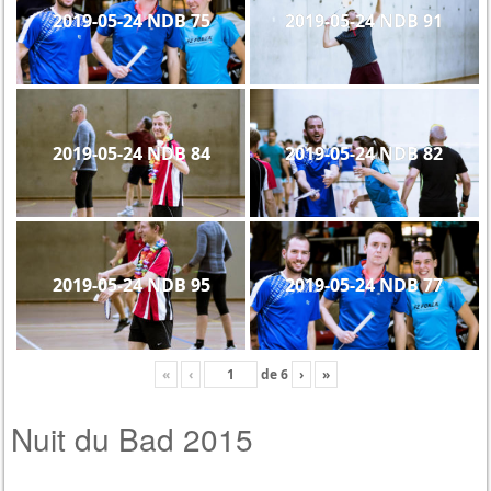
2019-05-24 NDB 75
2019-05-24 NDB 91
2019-05-24 NDB 84
2019-05-24 NDB 82
2019-05-24 NDB 95
2019-05-24 NDB 77
«
‹
de
6
›
»
Nuit du Bad 2015