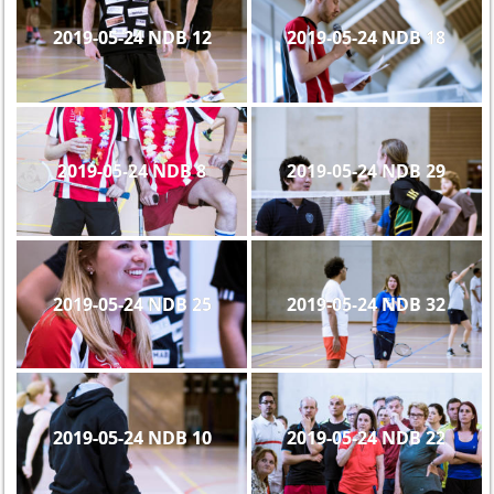
2019-05-24 NDB 12
2019-05-24 NDB 18
2019-05-24 NDB 8
2019-05-24 NDB 29
2019-05-24 NDB 25
2019-05-24 NDB 32
2019-05-24 NDB 10
2019-05-24 NDB 22