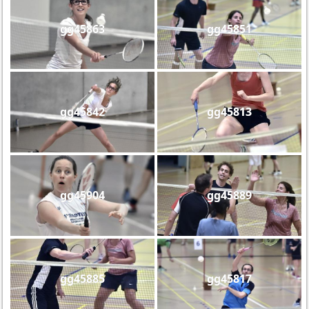
gg45863
gg45851
gg45842
gg45813
gg45904
gg45889
gg45885
gg45817