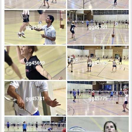
gg45706
gg45761
gg45699
gg45745
gg45741
gg45775