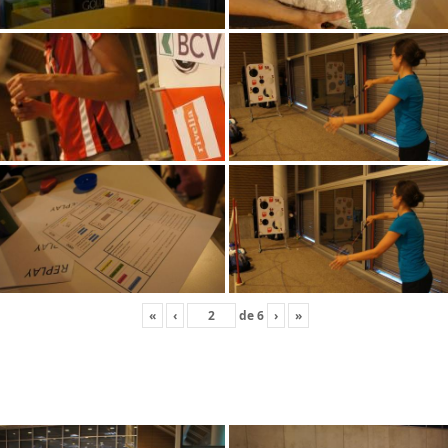
«
‹
de
6
›
»