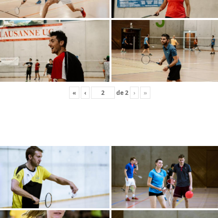
«
‹
de
2
›
»