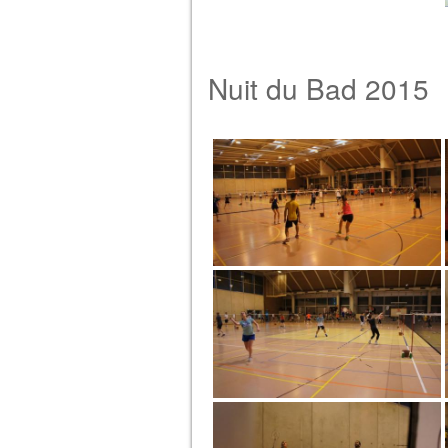
Nuit du Bad 2015