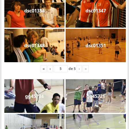
dsc01354
dsc01347
dsc01348
dsc01351
«
‹
de
5
›
»
gg45734
gg45721