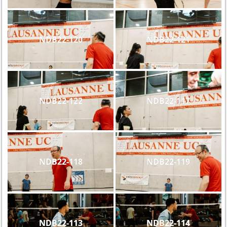
NDB22-120
NDB22-121
NDB22-122
NDB22-117
NDB22-118
NDB22-119
NDB22-113
NDB22-114