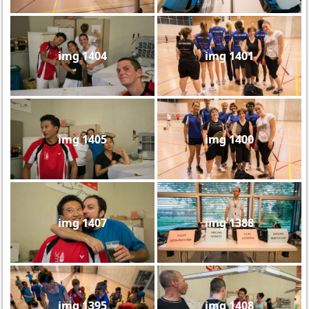
img 1404
img 1401
img 1405
img 1400
img 1407
img 1388
img 1395
img 1408