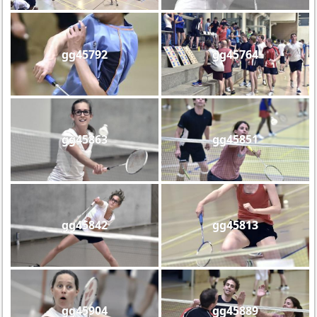
gg45792
gg45764
gg45863
gg45851
gg45842
gg45813
gg45904
gg45889