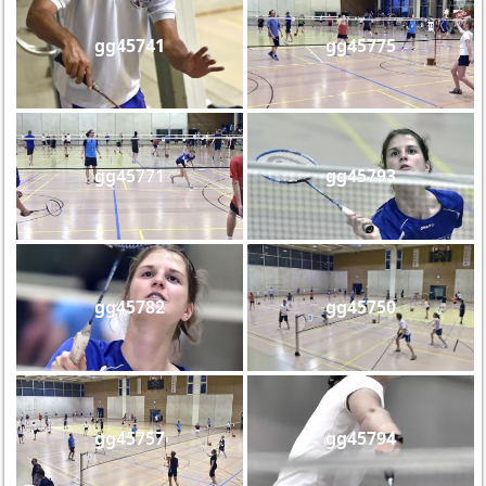
gg45741
gg45775
gg45771
gg45793
gg45782
gg45750
gg45757
gg45794