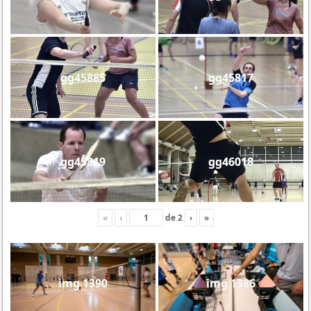
gg45885
gg45817
gg45819
gg46018
«
‹
de
2
›
»
img 1390
img 1386