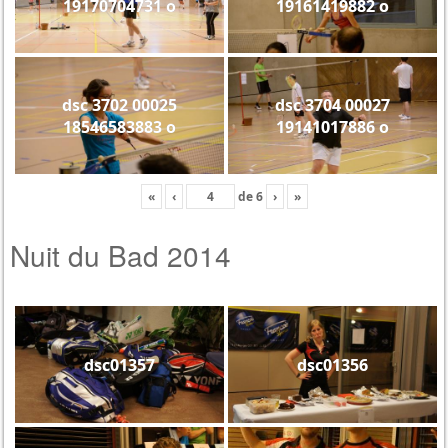
19170704731 o
19161419882 o
dsc 3702 00025
dsc 3704 00027
18546583883 o
19141017886 o
«
‹
de
6
›
»
Nuit du Bad 2014
dsc01357
dsc01356