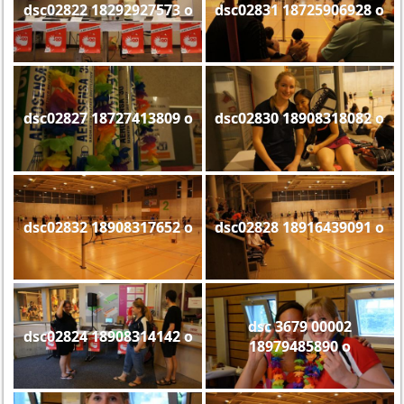
dsc02822 18292927573 o
dsc02831 18725906928 o
dsc02827 18727413809 o
dsc02830 18908318082 o
dsc02832 18908317652 o
dsc02828 18916439091 o
dsc 3679 00002
dsc02824 18908314142 o
18979485890 o