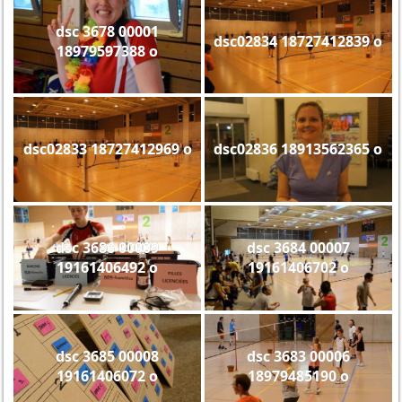
dsc 3678 00001
dsc02834 18727412839 o
18979597388 o
dsc02833 18727412969 o
dsc02836 18913562365 o
dsc 3686 00009
dsc 3684 00007
19161406492 o
19161406702 o
dsc 3685 00008
dsc 3683 00006
19161406072 o
18979485190 o