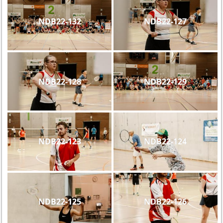
NDB22-132
NDB22-127
NDB22-128
NDB22-129
NDB22-123
NDB22-124
NDB22-125
NDB22-126