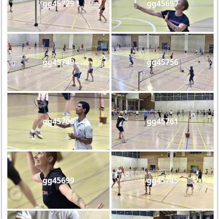
gg45729
gg45697
gg45749
gg45756
gg45706
gg45761
gg45699
gg45745