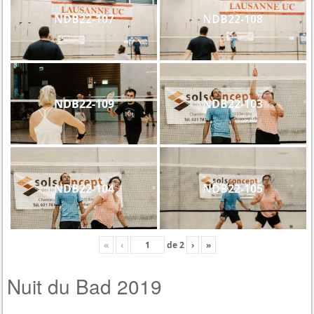
NDB22-107
NDB22-108
NDB22-109
NDB22-103
NDB22-104
NDB22-105
«
‹
de
2
›
»
Nuit du Bad 2019