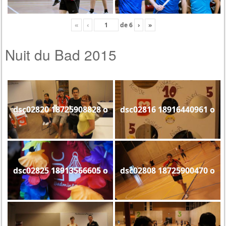
«
‹
de
6
›
»
Nuit du Bad 2015
dsc02820 18725908828 o
dsc02816 18916440961 o
dsc02825 18913566605 o
dsc02808 18725900470 o