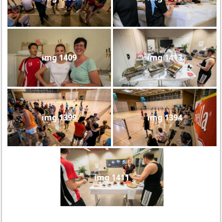
img 1409
img 1413
img 1399
img 1394
img 1411