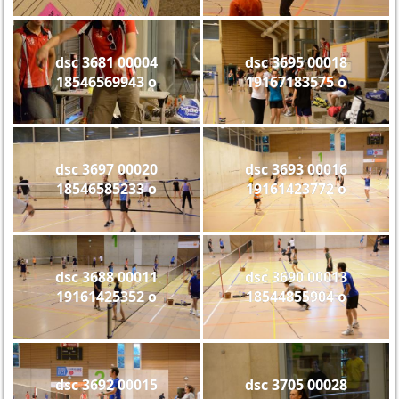
dsc 3681 00004
dsc 3695 00018
18546569943 o
19167183575 o
dsc 3697 00020
dsc 3693 00016
18546585233 o
19161423772 o
dsc 3688 00011
dsc 3690 00013
19161425352 o
18544855904 o
dsc 3692 00015
dsc 3705 00028