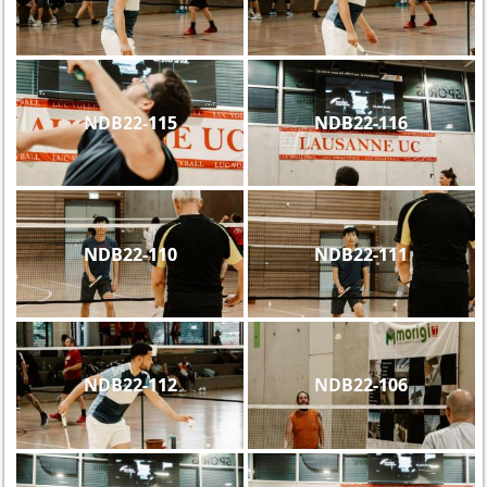
NDB22-115
NDB22-116
NDB22-110
NDB22-111
NDB22-112
NDB22-106