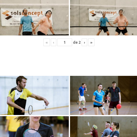
«
‹
de
2
›
»