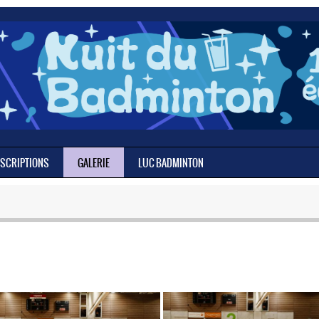
NSCRIPTIONS
GALERIE
LUC BADMINTON