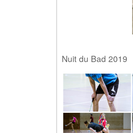
Nuit du Bad 2019