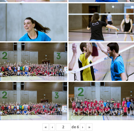
«
‹
de
6
›
»