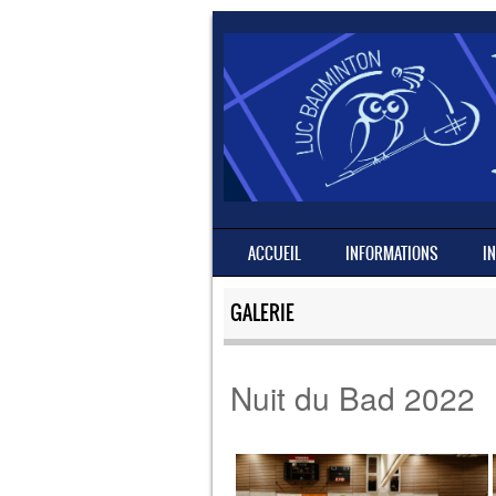
SKIP TO CONTENT
ACCUEIL
INFORMATIONS
I
MENU
GALERIE
Nuit du Bad 2022