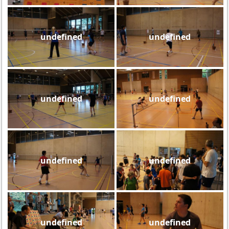
undefined
undefined
undefined
undefined
undefined
undefined
undefined
undefined