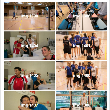
img 1390
img 1386
img 1404
img 1401
img 1405
img 1400
img 1407
img 1388