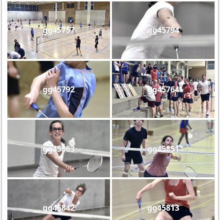
gg45757
gg45794
gg45792
gg45764
gg45863
gg45851
gg45842
gg45813