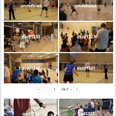
undefined
undefined
dsc01233
dsc01227
dsc01246
dsc01241
«
‹
de
5
›
»
gg45734
gg45721