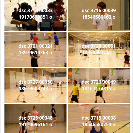
dsc 3710 00033
dsc 3716 00039
19170699851 o
18546580163 o
dsc 3701 00024
dsc 3728 00051
18979610368 o
18979603448 o
dsc 3727 00050
dsc 3726 00049
18979603748 o
19167174815 o
dsc 3725 00048
dsc 3715 00038
19170696161 o
18546580753 o