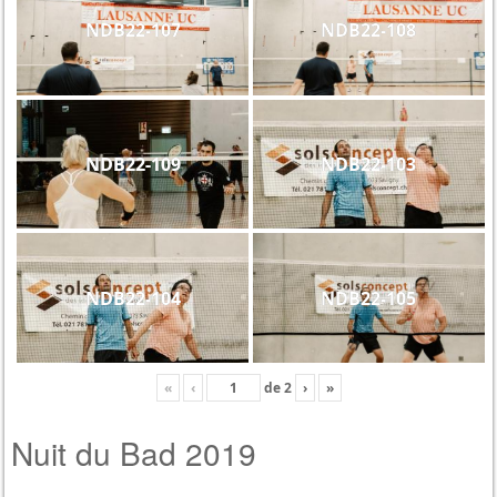
NDB22-107
NDB22-108
NDB22-109
NDB22-103
NDB22-104
NDB22-105
«
‹
de
2
›
»
Nuit du Bad 2019