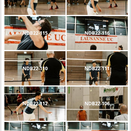
NDB22-115
NDB22-116
NDB22-110
NDB22-111
NDB22-112
NDB22-106