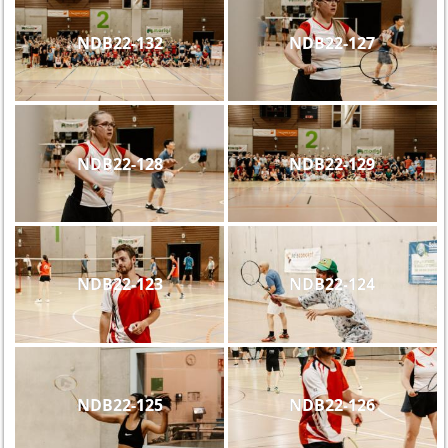
NDB22-132
NDB22-127
NDB22-128
NDB22-129
NDB22-123
NDB22-124
NDB22-125
NDB22-126