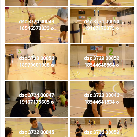
dsc 3720 00043
dsc 3731 00054
18546578833 o
19167173375 o
dsc 3733 00056
dsc 3729 00052
18979601908 o
18544648864 o
dsc 3724 00047
dsc 3723 00046
19167175605 o
18544641834 o
dsc 3722 00045
dsc 3736 00059