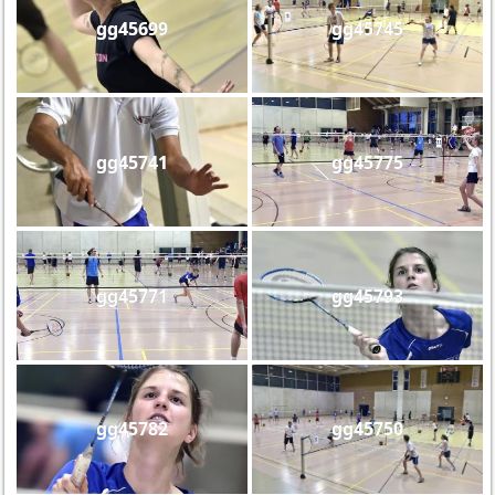
gg45699
gg45745
gg45741
gg45775
gg45771
gg45793
gg45782
gg45750