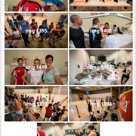
img 1395
img 1408
img 1409
img 1413
img 1399
img 1394