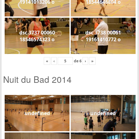
19141013206 o
18544646804 o
dsc 3737 00060
dsc 3738 00061
18546574323 o
19161410772 o
«
‹
de
6
›
»
Nuit du Bad 2014
undefined
undefined