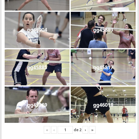
gg45904
gg45889
gg45885
gg45817
gg45819
gg46018
«
‹
de
2
›
»