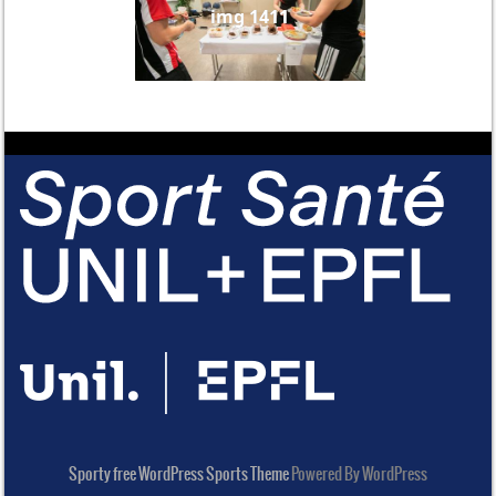
img 1411
Sporty free WordPress Sports Theme
Powered By WordPress