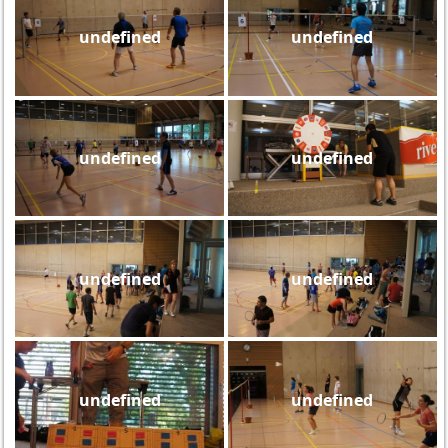
undefined
undefined
undefined
undefined
undefined
undefined
undefined
undefined