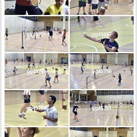
gg45729
gg45697
gg45749
gg45756
gg45706
gg45761