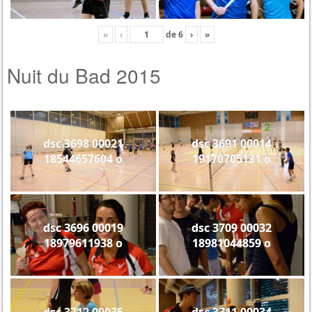
«
‹
de
6
›
»
Nuit du Bad 2015
dsc 3698 00021
dsc 3691 00014
18544657604 o
19170705131 o
dsc 3696 00019
dsc 3709 00032
18979611938 o
18981044859 o
dsc 3712 00035
dsc 3711 00034