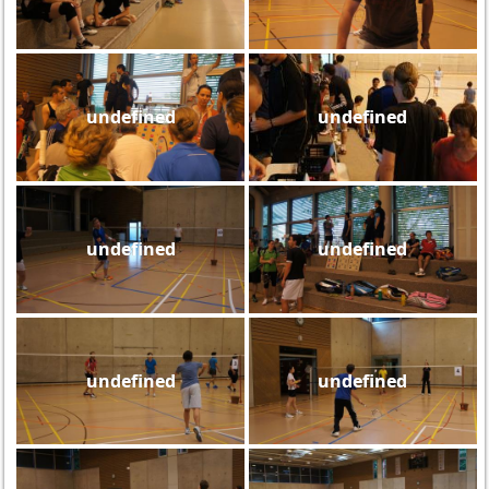
undefined
undefined
undefined
undefined
undefined
undefined