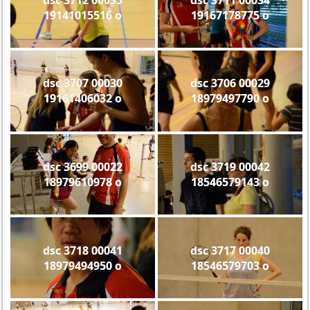
19141015516 o
19167178775 o
dsc 3707 00030
dsc 3706 00029
19161406032 o
18979497790 o
dsc 3699 00022
dsc 3719 00042
18979610978 o
18546579143 o
dsc 3718 00041
dsc 3717 00040
18979494950 o
18546579703 o