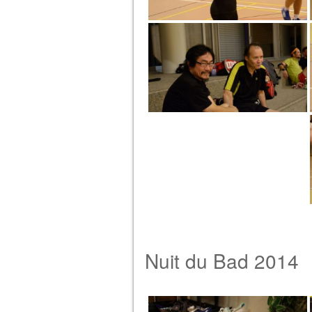
Nuit du Bad 2014