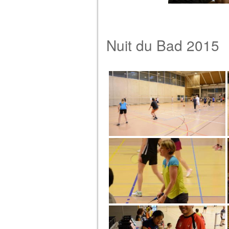
Nuit du Bad 2015