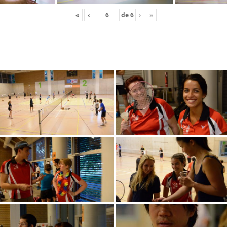
«
‹
de
6
›
»