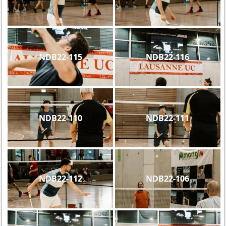
NDB22-115
NDB22-116
NDB22-110
NDB22-111
NDB22-112
NDB22-106