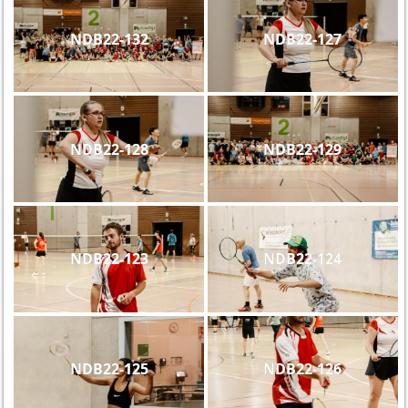
NDB22-132
NDB22-127
NDB22-128
NDB22-129
NDB22-123
NDB22-124
NDB22-125
NDB22-126