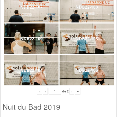
NDB22-107
NDB22-108
NDB22-109
NDB22-103
NDB22-104
NDB22-105
«
‹
de
2
›
»
Nuit du Bad 2019