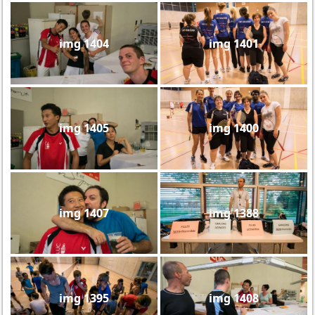
img 1404
img 1401
img 1405
img 1400
img 1407
img 1388
img 1395
img 1408