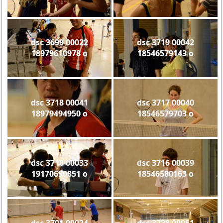
dsc 3699 00022
dsc 3719 00042
18979610978 o
18546579143 o
dsc 3718 00041
dsc 3717 00040
18979494950 o
18546579703 o
dsc 3710 00033
dsc 3716 00039
19170699851 o
18546580163 o
dsc 3701 00024
dsc 3728 00051