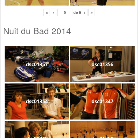
«
‹
de
6
›
»
Nuit du Bad 2014
dsc01357
dsc01356
dsc01354
dsc01347