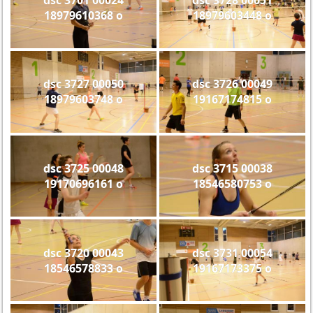
18979610368 o
18979603448 o
dsc 3727 00050
dsc 3726 00049
18979603748 o
19167174815 o
dsc 3725 00048
dsc 3715 00038
19170696161 o
18546580753 o
dsc 3720 00043
dsc 3731 00054
18546578833 o
19167173375 o