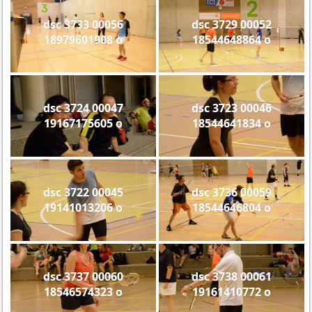
dsc 3733 00056
dsc 3729 00052
18979601908 o
18544648864 o
dsc 3724 00047
dsc 3723 00046
19167175605 o
18544641834 o
dsc 3722 00045
dsc 3736 00059
19141013206 o
18544646804 o
dsc 3737 00060
dsc 3738 00061
18546574323 o
19161410772 o