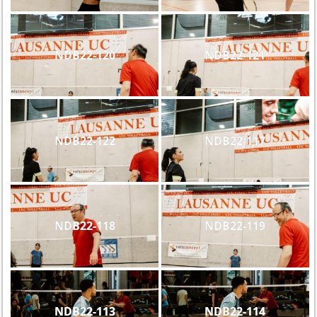
NDB22-120
NDB22-121
NDB22-122
NDB22-117
NDB22-118
NDB22-119
NDB22-113
NDB22-114