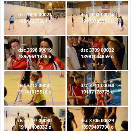
dsc 3698 00021
dsc 3691 00014
18544657604 o
19170705131 o
dsc 3696 00019
dsc 3709 00032
18979611938 o
18981044859 o
dsc 3712 00035
dsc 3711 00034
19141015516 o
19167178775 o
dsc 3707 00030
dsc 3706 00029
19161406032 o
18979497790 o