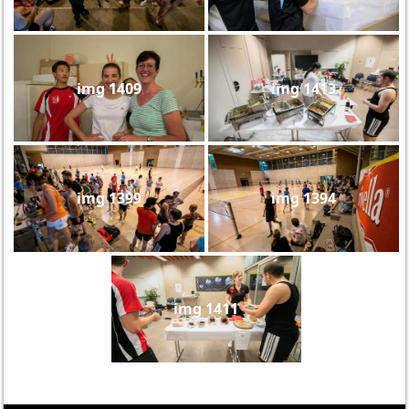
img 1409
img 1413
img 1399
img 1394
img 1411