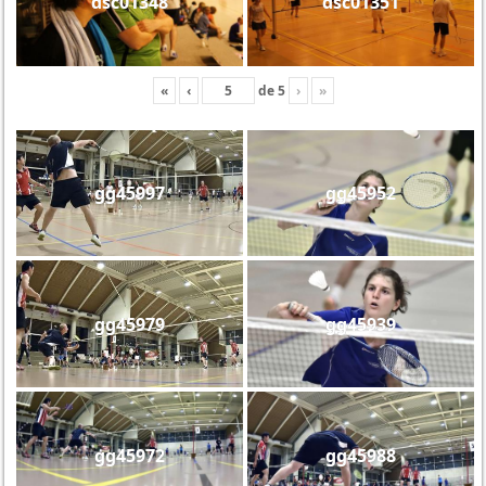
dsc01348
dsc01351
«
‹
de
5
›
»
gg45997
gg45952
gg45979
gg45939
gg45972
gg45988