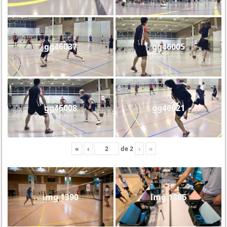
gg46037
gg46005
gg46008
gg46021
«
‹
de
2
›
»
img 1390
img 1386