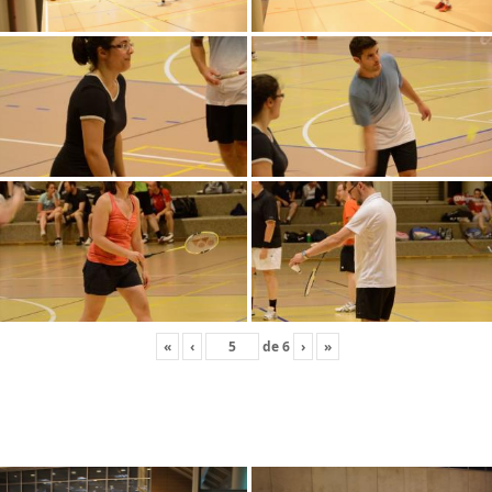
«
‹
de
6
›
»