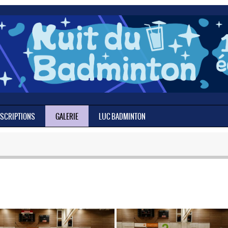
NSCRIPTIONS
GALERIE
LUC BADMINTON