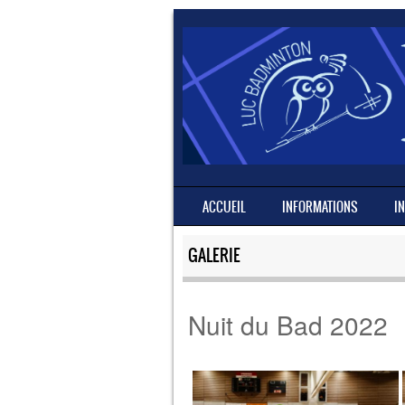
SKIP TO CONTENT
ACCUEIL
INFORMATIONS
I
MENU
GALERIE
Nuit du Bad 2022