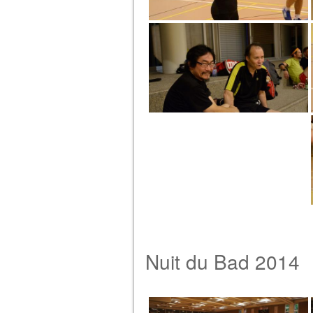
Nuit du Bad 2014