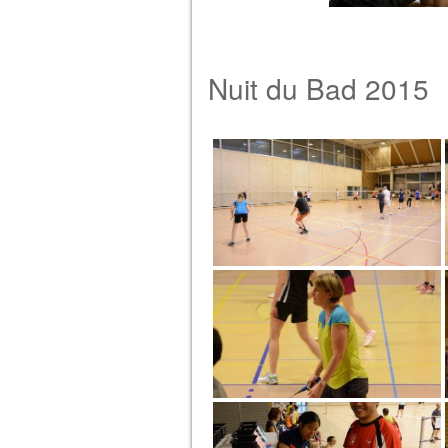
Nuit du Bad 2015