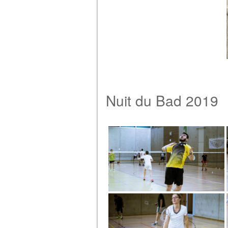
Nuit du Bad 2019