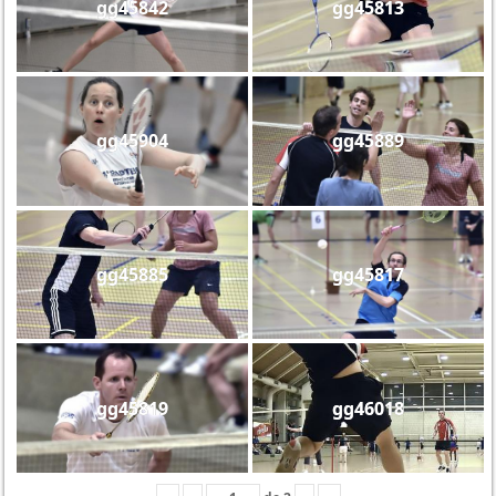
gg45842
gg45813
gg45904
gg45889
gg45885
gg45817
gg45819
gg46018