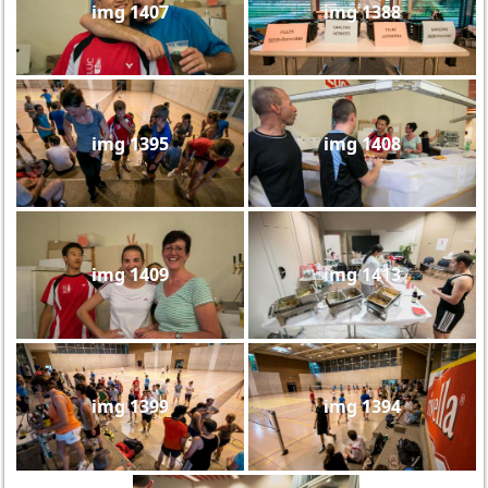
img 1407
img 1388
img 1395
img 1408
img 1409
img 1413
img 1399
img 1394