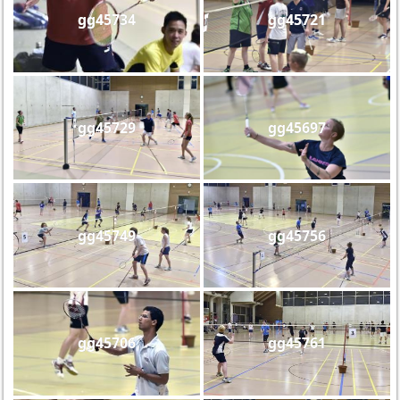
gg45734
gg45721
gg45729
gg45697
gg45749
gg45756
gg45706
gg45761