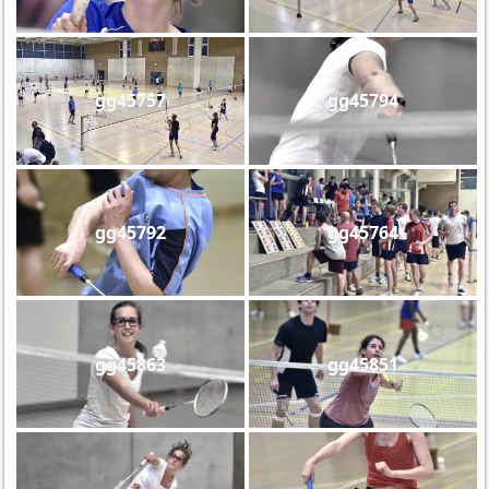
gg45757
gg45794
gg45792
gg45764
gg45863
gg45851