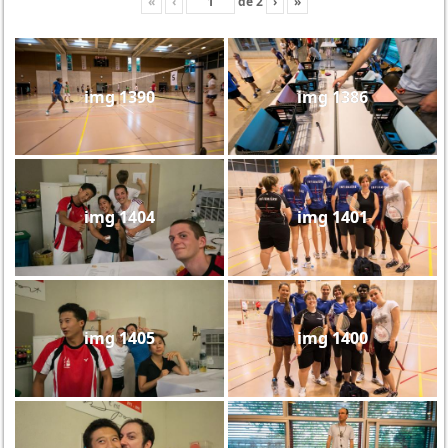
«
‹
de
2
›
»
img 1390
img 1386
img 1404
img 1401
img 1405
img 1400