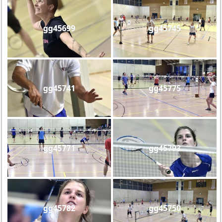
gg45699
gg45745
gg45741
gg45775
gg45771
gg45793
gg45782
gg45750