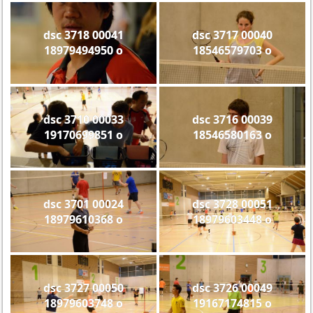
dsc 3718 00041
dsc 3717 00040
18979494950 o
18546579703 o
dsc 3710 00033
dsc 3716 00039
19170699851 o
18546580163 o
dsc 3701 00024
dsc 3728 00051
18979610368 o
18979603448 o
dsc 3727 00050
dsc 3726 00049
18979603748 o
19167174815 o