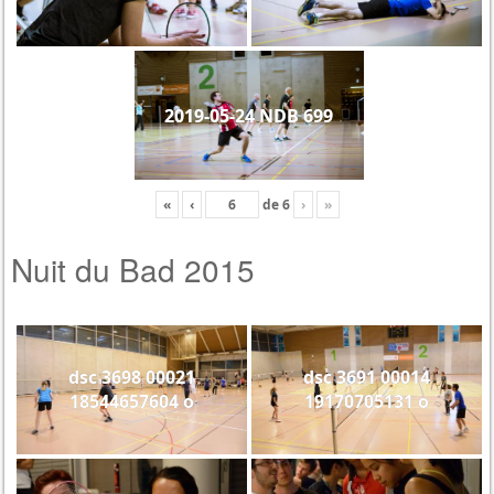
2019-05-24 NDB 699
«
‹
de
6
›
»
Nuit du Bad 2015
dsc 3698 00021
dsc 3691 00014
18544657604 o
19170705131 o