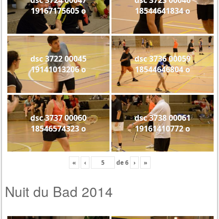
19167175605 o
18544641834 o
dsc 3722 00045
dsc 3736 00059
19141013206 o
18544646804 o
dsc 3737 00060
dsc 3738 00061
18546574323 o
19161410772 o
«
‹
de
6
›
»
Nuit du Bad 2014