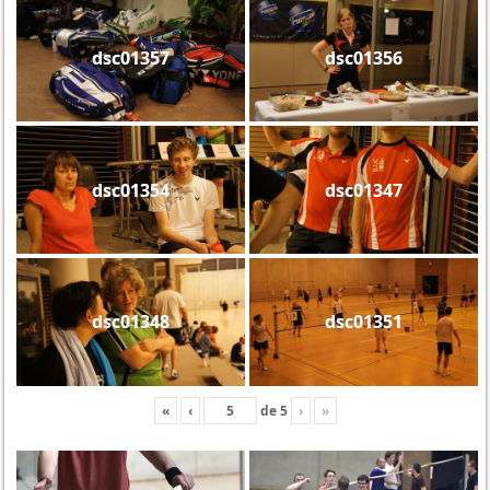
dsc01357
dsc01356
dsc01354
dsc01347
dsc01348
dsc01351
«
‹
de
5
›
»