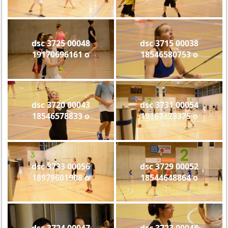
dsc 3725 00048
dsc 3715 00038
19170696161 o
18546580753 o
dsc 3720 00043
dsc 3731 00054
18546578833 o
19167173375 o
dsc 3733 00056
dsc 3729 00052
18979601908 o
18544648864 o
dsc 3724 00047
dsc 3723 00046