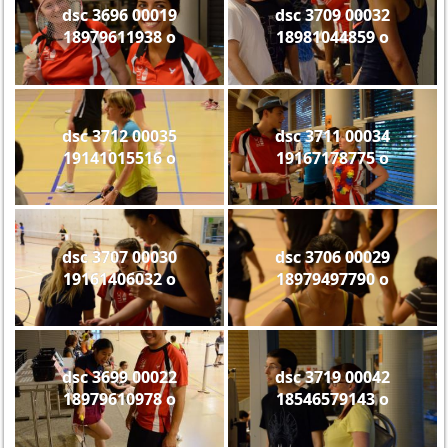
dsc 3696 00019
dsc 3709 00032
18979611938 o
18981044859 o
dsc 3712 00035
dsc 3711 00034
19141015516 o
19167178775 o
dsc 3707 00030
dsc 3706 00029
19161406032 o
18979497790 o
dsc 3699 00022
dsc 3719 00042
18979610978 o
18546579143 o