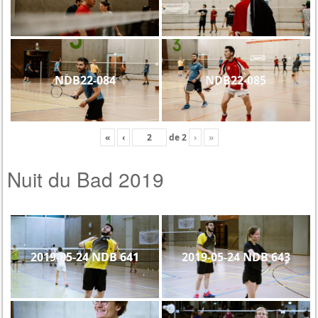
NDB22-084
NDB22-085
«
‹
de
2
›
»
Nuit du Bad 2019
2019-05-24 NDB 641
2019-05-24 NDB 643