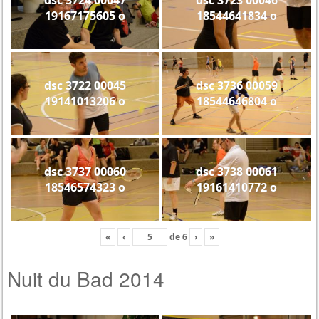
19167175605 o
18544641834 o
dsc 3722 00045
dsc 3736 00059
19141013206 o
18544646804 o
dsc 3737 00060
dsc 3738 00061
18546574323 o
19161410772 o
«
‹
de
6
›
»
Nuit du Bad 2014