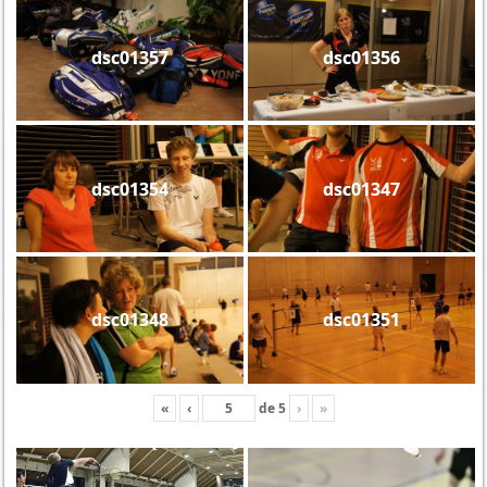
dsc01357
dsc01356
dsc01354
dsc01347
dsc01348
dsc01351
«
‹
de
5
›
»