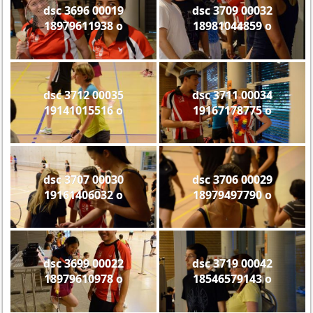
dsc 3696 00019
dsc 3709 00032
18979611938 o
18981044859 o
dsc 3712 00035
dsc 3711 00034
19141015516 o
19167178775 o
dsc 3707 00030
dsc 3706 00029
19161406032 o
18979497790 o
dsc 3699 00022
dsc 3719 00042
18979610978 o
18546579143 o