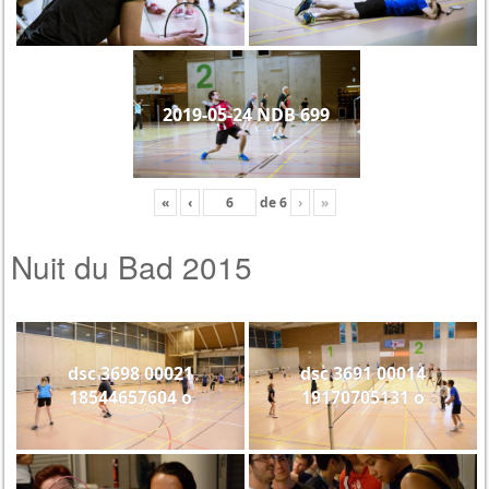
2019-05-24 NDB 699
«
‹
de
6
›
»
Nuit du Bad 2015
dsc 3698 00021
dsc 3691 00014
18544657604 o
19170705131 o