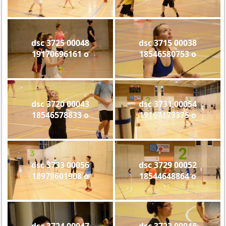
dsc 3725 00048
dsc 3715 00038
19170696161 o
18546580753 o
dsc 3720 00043
dsc 3731 00054
18546578833 o
19167173375 o
dsc 3733 00056
dsc 3729 00052
18979601908 o
18544648864 o
dsc 3724 00047
dsc 3723 00046