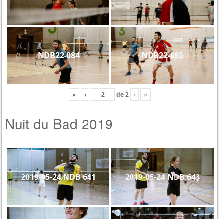
NDB22-084
NDB22-085
«
‹
de
2
›
»
Nuit du Bad 2019
2019-05-24 NDB 641
2019-05-24 NDB 643