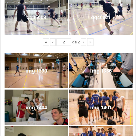
gg46008
gg46021
«
‹
de
2
›
»
img 1390
img 1386
img 1404
img 1401