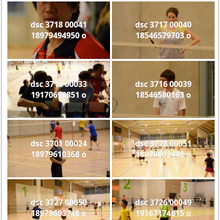
dsc 3718 00041
dsc 3717 00040
18979494950 o
18546579703 o
dsc 3710 00033
dsc 3716 00039
19170699851 o
18546580163 o
dsc 3701 00024
dsc 3728 00051
18979610368 o
18979603448 o
dsc 3727 00050
dsc 3726 00049
18979603748 o
19167174815 o