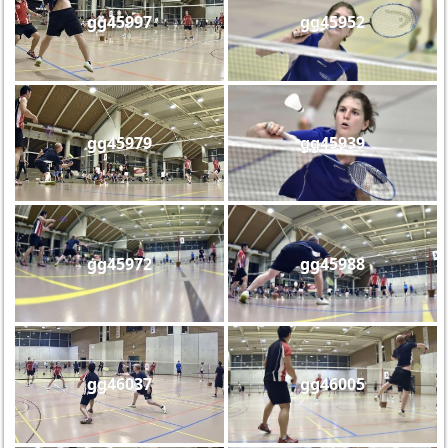
gg45997
gg45952
gg45979
gg45939
gg45972
gg45988
gg46037
gg46005