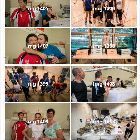
img 1405
img 1400
img 1407
img 1388
img 1395
img 1408
img 1409
img 1413