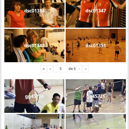
dsc01354
dsc01347
dsc01348
dsc01351
«
‹
de
5
›
»
gg45734
gg45721