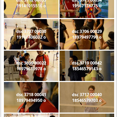
19141015516 o
19167178775 o
dsc 3707 00030
dsc 3706 00029
19161406032 o
18979497790 o
dsc 3699 00022
dsc 3719 00042
18979610978 o
18546579143 o
dsc 3718 00041
dsc 3717 00040
18979494950 o
18546579703 o