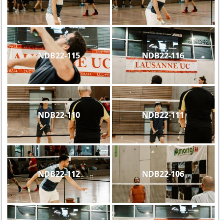
NDB22-115
NDB22-116
NDB22-110
NDB22-111
NDB22-112
NDB22-106