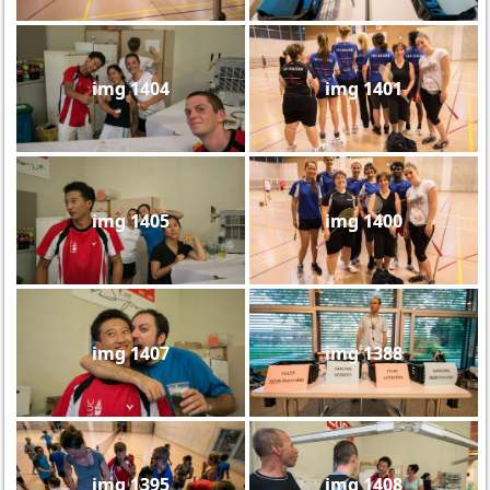
img 1404
img 1401
img 1405
img 1400
img 1407
img 1388
img 1395
img 1408