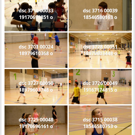
dsc 3710 00033
dsc 3716 00039
19170699851 o
18546580163 o
dsc 3701 00024
dsc 3728 00051
18979610368 o
18979603448 o
dsc 3727 00050
dsc 3726 00049
18979603748 o
19167174815 o
dsc 3725 00048
dsc 3715 00038
19170696161 o
18546580753 o