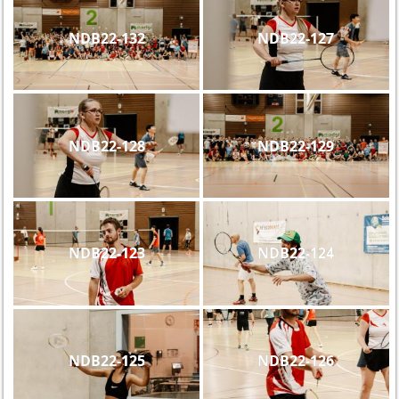
NDB22-132
NDB22-127
NDB22-128
NDB22-129
NDB22-123
NDB22-124
NDB22-125
NDB22-126