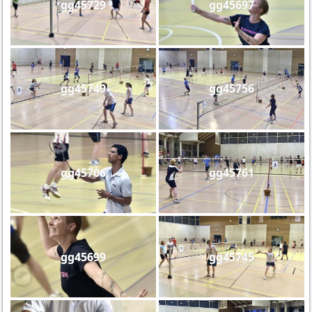
gg45729
gg45697
gg45749
gg45756
gg45706
gg45761
gg45699
gg45745