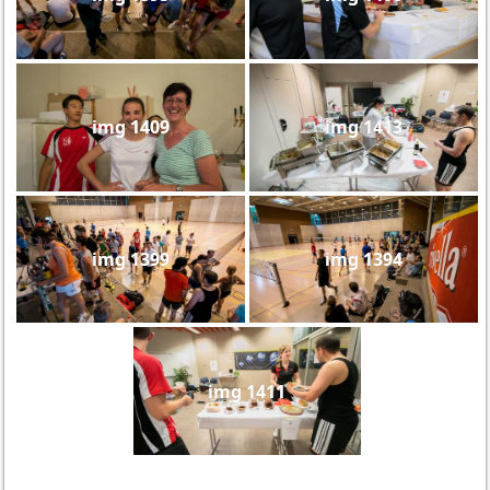
img 1409
img 1413
img 1399
img 1394
img 1411