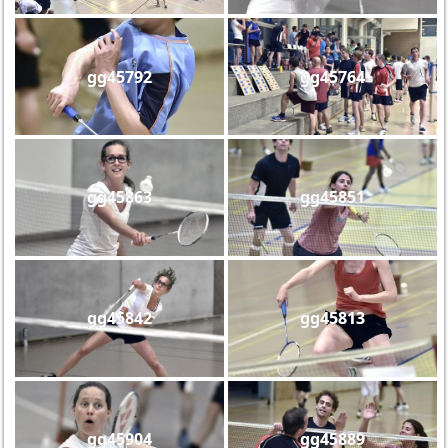
gg45792
gg45764
gg45863
gg45851
gg45842
gg45813
gg45904
gg45889