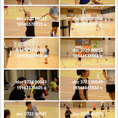
dsc 3720 00043
dsc 3731 00054
18546578833 o
19167173375 o
dsc 3733 00056
dsc 3729 00052
18979601908 o
18544648864 o
dsc 3724 00047
dsc 3723 00046
19167175605 o
18544641834 o
dsc 3722 00045
dsc 3736 00059