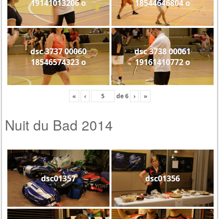
19141013206 o
18544646804 o
dsc 3737 00060
dsc 3738 00061
18546574323 o
19161410772 o
«
‹
de
6
›
»
Nuit du Bad 2014
dsc01357
dsc01356