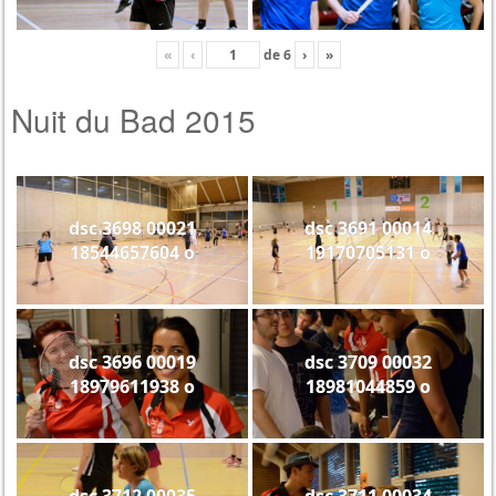
«
‹
de
6
›
»
Nuit du Bad 2015
dsc 3698 00021
dsc 3691 00014
18544657604 o
19170705131 o
dsc 3696 00019
dsc 3709 00032
18979611938 o
18981044859 o
dsc 3712 00035
dsc 3711 00034