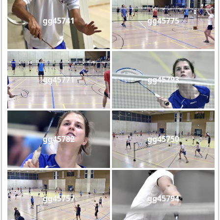
gg45741
gg45775
gg45771
gg45793
gg45782
gg45750
gg45757
gg45794