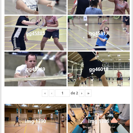
gg45885
gg45817
gg45819
gg46018
«
‹
de
2
›
»
img 1390
img 1386