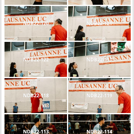
NDB22-120
NDB22-121
NDB22-122
NDB22-117
NDB22-118
NDB22-119
NDB22-113
NDB22-114