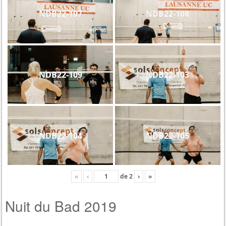
NDB22-107
NDB22-108
NDB22-109
NDB22-103
NDB22-104
NDB22-105
«
‹
de
2
›
»
Nuit du Bad 2019