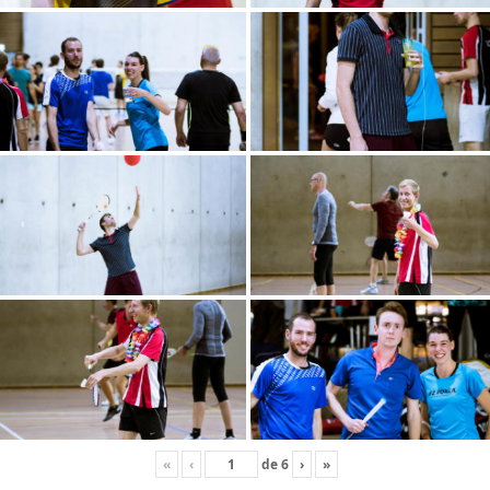
«
‹
de
6
›
»