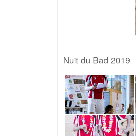
Nuit du Bad 2019