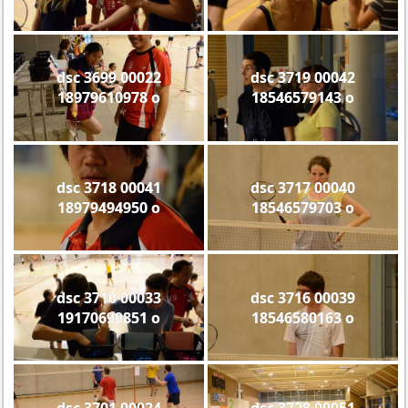
dsc 3699 00022
dsc 3719 00042
18979610978 o
18546579143 o
dsc 3718 00041
dsc 3717 00040
18979494950 o
18546579703 o
dsc 3710 00033
dsc 3716 00039
19170699851 o
18546580163 o
dsc 3701 00024
dsc 3728 00051