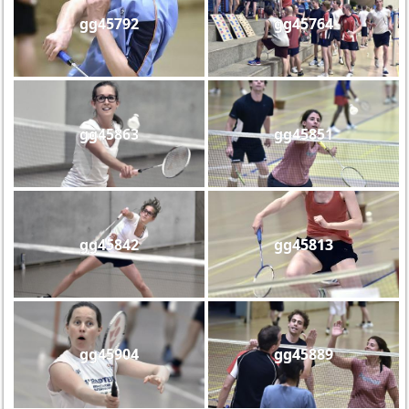
gg45792
gg45764
gg45863
gg45851
gg45842
gg45813
gg45904
gg45889