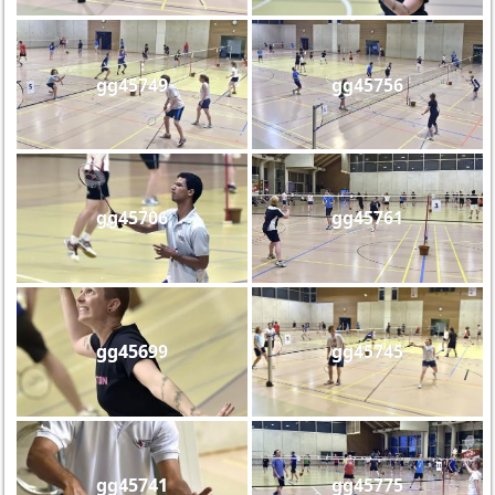
gg45749
gg45756
gg45706
gg45761
gg45699
gg45745
gg45741
gg45775