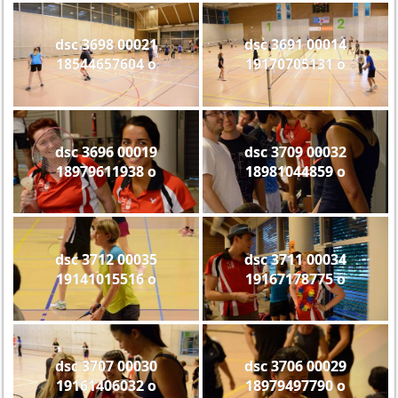
dsc 3698 00021
dsc 3691 00014
18544657604 o
19170705131 o
dsc 3696 00019
dsc 3709 00032
18979611938 o
18981044859 o
dsc 3712 00035
dsc 3711 00034
19141015516 o
19167178775 o
dsc 3707 00030
dsc 3706 00029
19161406032 o
18979497790 o