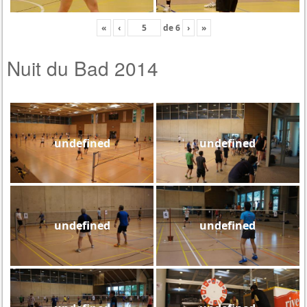
«
‹
de
6
›
»
Nuit du Bad 2014
undefined
undefined
undefined
undefined