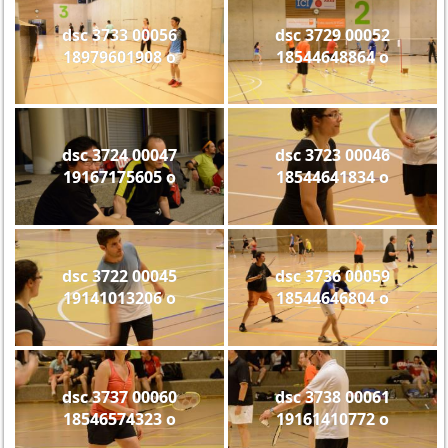
dsc 3733 00056
dsc 3729 00052
18979601908 o
18544648864 o
dsc 3724 00047
dsc 3723 00046
19167175605 o
18544641834 o
dsc 3722 00045
dsc 3736 00059
19141013206 o
18544646804 o
dsc 3737 00060
dsc 3738 00061
18546574323 o
19161410772 o