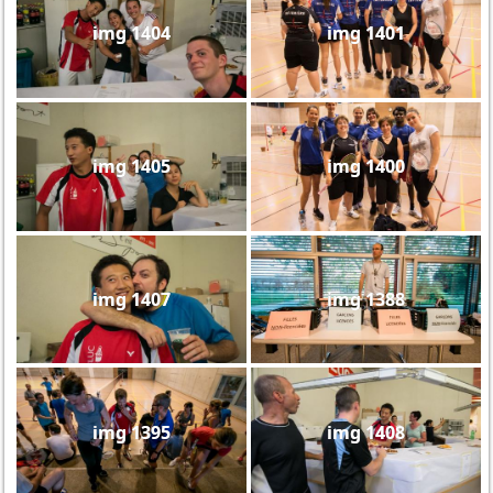
img 1404
img 1401
img 1405
img 1400
img 1407
img 1388
img 1395
img 1408