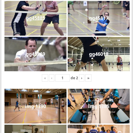
gg45885
gg45817
gg45819
gg46018
«
‹
de
2
›
»
img 1390
img 1386