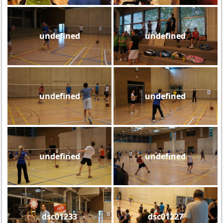
undefined
undefined
undefined
undefined
undefined
undefined
dsc01233
dsc01227