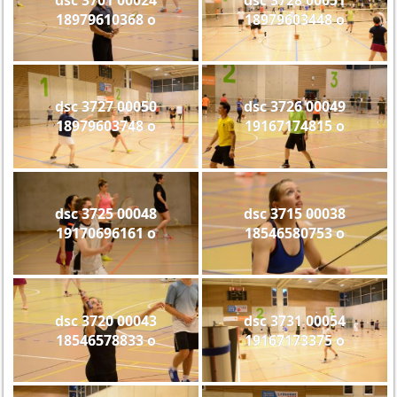
18979610368 o
18979603448 o
dsc 3727 00050
dsc 3726 00049
18979603748 o
19167174815 o
dsc 3725 00048
dsc 3715 00038
19170696161 o
18546580753 o
dsc 3720 00043
dsc 3731 00054
18546578833 o
19167173375 o