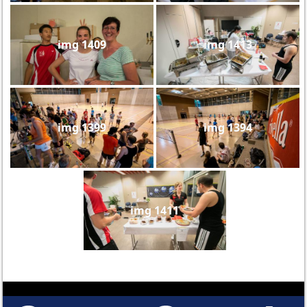
img 1409
img 1413
img 1399
img 1394
img 1411