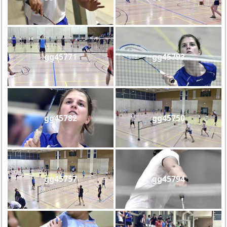
gg45771
gg45793
gg45782
gg45750
gg45757
gg45794