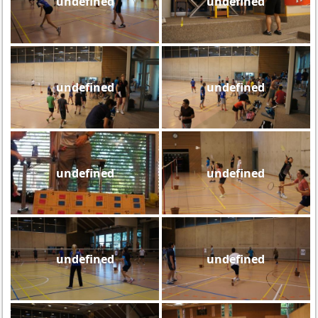
undefined
undefined
undefined
undefined
undefined
undefined
undefined
undefined