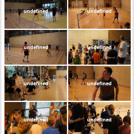
undefined
undefined
undefined
undefined
undefined
undefined
undefined
undefined