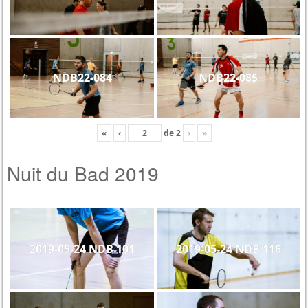
NDB22-084
NDB22-085
«
‹
de
2
›
»
Nuit du Bad 2019
2019-05-24 NDB 101
2019-05-24 NDB 116