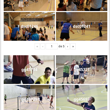
dsc01246
dsc01241
«
‹
de
5
›
»
gg45734
gg45721
gg45729
gg45697