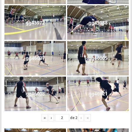
gg45972
gg45988
gg46037
gg46005
gg46008
gg46021
«
‹
de
2
›
»