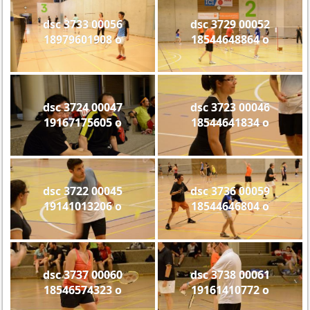
dsc 3733 00056
dsc 3729 00052
18979601908 o
18544648864 o
dsc 3724 00047
dsc 3723 00046
19167175605 o
18544641834 o
dsc 3722 00045
dsc 3736 00059
19141013206 o
18544646804 o
dsc 3737 00060
dsc 3738 00061
18546574323 o
19161410772 o