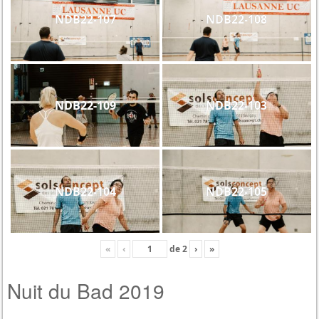
NDB22-107
NDB22-108
NDB22-109
NDB22-103
NDB22-104
NDB22-105
«
‹
de
2
›
»
Nuit du Bad 2019