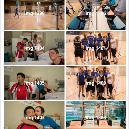
img 1390
img 1386
img 1404
img 1401
img 1405
img 1400
img 1407
img 1388