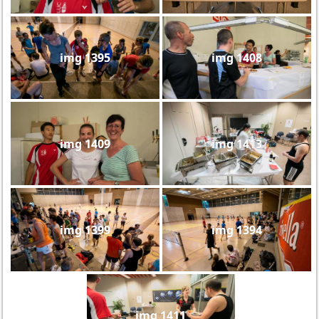
img 1395
img 1408
img 1409
img 1413
img 1399
img 1394
img 1411