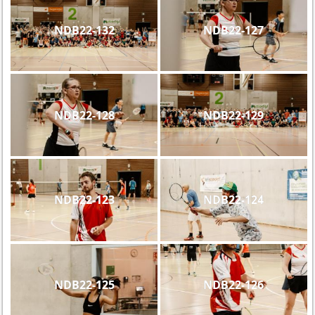
NDB22-132
NDB22-127
NDB22-128
NDB22-129
NDB22-123
NDB22-124
NDB22-125
NDB22-126