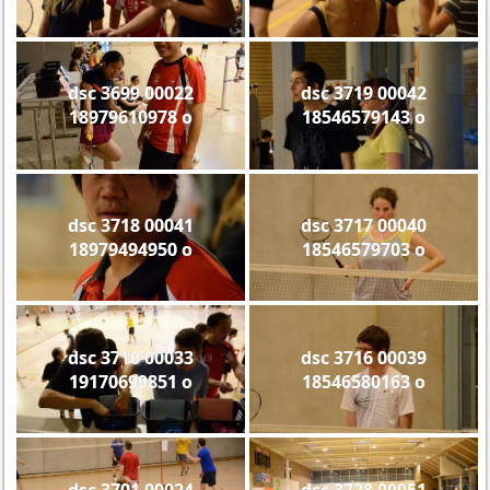
dsc 3699 00022
dsc 3719 00042
18979610978 o
18546579143 o
dsc 3718 00041
dsc 3717 00040
18979494950 o
18546579703 o
dsc 3710 00033
dsc 3716 00039
19170699851 o
18546580163 o
dsc 3701 00024
dsc 3728 00051