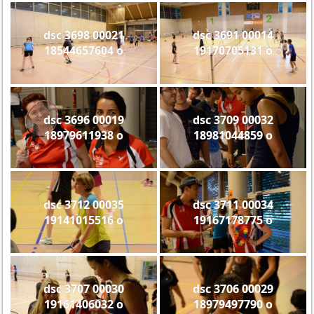
dsc 3698 00021
dsc 3691 00014
18544657604 o
19170705131 o
dsc 3696 00019
dsc 3709 00032
18979611938 o
18981044859 o
dsc 3712 00035
dsc 3711 00034
19141015516 o
19167178775 o
dsc 3707 00030
dsc 3706 00029
19161406032 o
18979497790 o