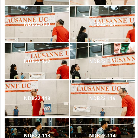
NDB22-120
NDB22-121
NDB22-122
NDB22-117
NDB22-118
NDB22-119
NDB22-113
NDB22-114