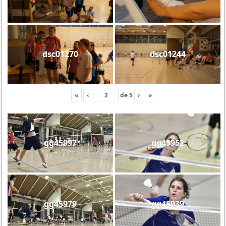
dsc01270
dsc01244
«
‹
de
5
›
»
gg45997
gg45952
gg45979
gg45939