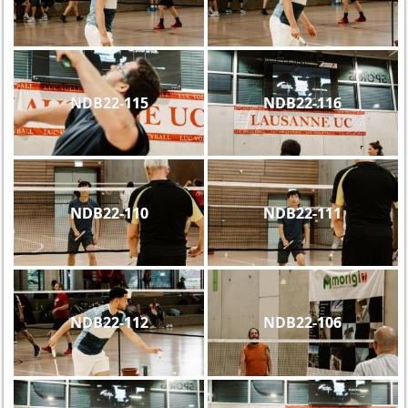
NDB22-115
NDB22-116
NDB22-110
NDB22-111
NDB22-112
NDB22-106