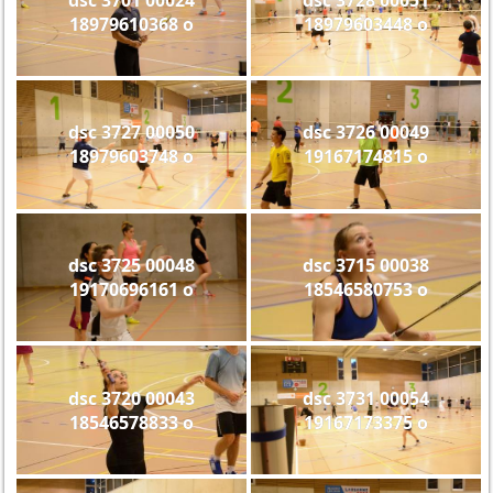
18979610368 o
18979603448 o
dsc 3727 00050
dsc 3726 00049
18979603748 o
19167174815 o
dsc 3725 00048
dsc 3715 00038
19170696161 o
18546580753 o
dsc 3720 00043
dsc 3731 00054
18546578833 o
19167173375 o