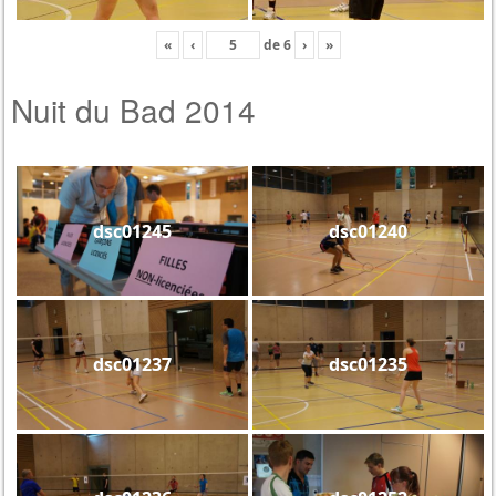
«
‹
de
6
›
»
Nuit du Bad 2014
dsc01245
dsc01240
dsc01237
dsc01235