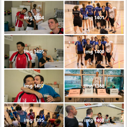
img 1404
img 1401
img 1405
img 1400
img 1407
img 1388
img 1395
img 1408