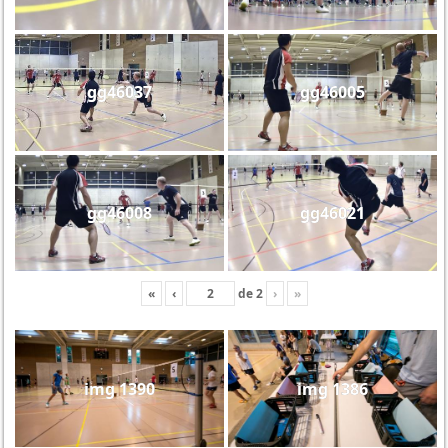
gg46037
gg46005
gg46008
gg46021
«
‹
de
2
›
»
img 1390
img 1386