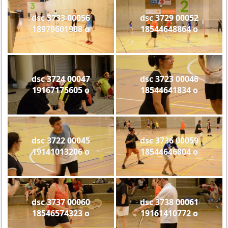
dsc 3733 00056
dsc 3729 00052
18979601908 o
18544648864 o
dsc 3724 00047
dsc 3723 00046
19167175605 o
18544641834 o
dsc 3722 00045
dsc 3736 00059
19141013206 o
18544646804 o
dsc 3737 00060
dsc 3738 00061
18546574323 o
19161410772 o