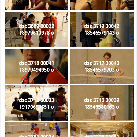
dsc 3699 00022
dsc 3719 00042
18979610978 o
18546579143 o
dsc 3718 00041
dsc 3717 00040
18979494950 o
18546579703 o
dsc 3710 00033
dsc 3716 00039
19170699851 o
18546580163 o
dsc 3701 00024
dsc 3728 00051