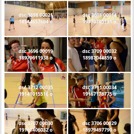
dsc 3698 00021
dsc 3691 00014
18544657604 o
19170705131 o
dsc 3696 00019
dsc 3709 00032
18979611938 o
18981044859 o
dsc 3712 00035
dsc 3711 00034
19141015516 o
19167178775 o
dsc 3707 00030
dsc 3706 00029
19161406032 o
18979497790 o