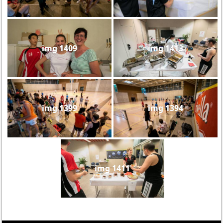
img 1409
img 1413
img 1399
img 1394
img 1411