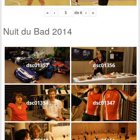
«
‹
de
6
›
»
Nuit du Bad 2014
dsc01357
dsc01356
dsc01354
dsc01347