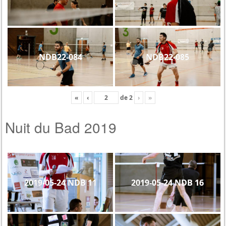
NDB22-084
NDB22-085
«
‹
de
2
›
»
Nuit du Bad 2019
2019-05-24 NDB 11
2019-05-24 NDB 16