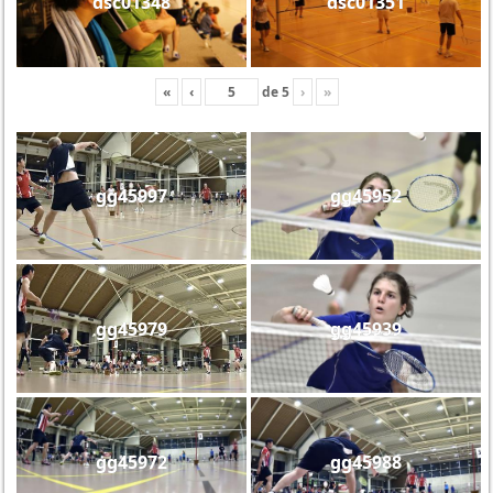
dsc01348
dsc01351
«
‹
de
5
›
»
gg45997
gg45952
gg45979
gg45939
gg45972
gg45988