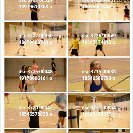
18979610368 o
18979603448 o
dsc 3727 00050
dsc 3726 00049
18979603748 o
19167174815 o
dsc 3725 00048
dsc 3715 00038
19170696161 o
18546580753 o
dsc 3720 00043
dsc 3731 00054
18546578833 o
19167173375 o