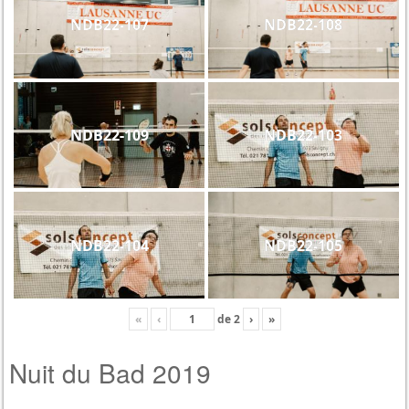
NDB22-107
NDB22-108
NDB22-109
NDB22-103
NDB22-104
NDB22-105
«
‹
de
2
›
»
Nuit du Bad 2019