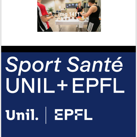
img 1411