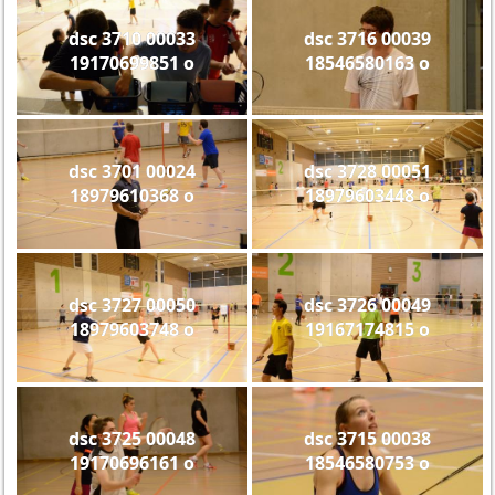
dsc 3710 00033
dsc 3716 00039
19170699851 o
18546580163 o
dsc 3701 00024
dsc 3728 00051
18979610368 o
18979603448 o
dsc 3727 00050
dsc 3726 00049
18979603748 o
19167174815 o
dsc 3725 00048
dsc 3715 00038
19170696161 o
18546580753 o