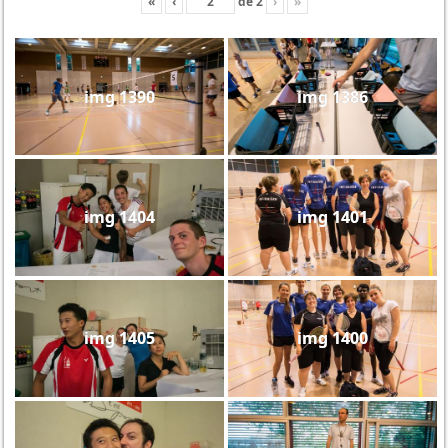
«
‹
de
2
›
»
img 1390
img 1386
img 1404
img 1401
img 1405
img 1400