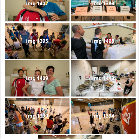
img 1407
img 1388
img 1395
img 1408
img 1409
img 1413
img 1399
img 1394