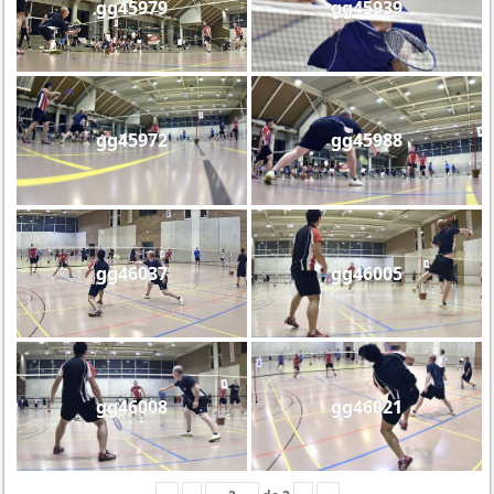
gg45979
gg45939
gg45972
gg45988
gg46037
gg46005
gg46008
gg46021