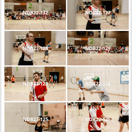
NDB22-132
NDB22-127
NDB22-128
NDB22-129
NDB22-123
NDB22-124
NDB22-125
NDB22-126