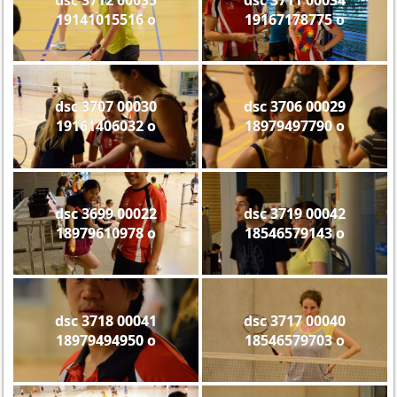
19141015516 o
19167178775 o
dsc 3707 00030
dsc 3706 00029
19161406032 o
18979497790 o
dsc 3699 00022
dsc 3719 00042
18979610978 o
18546579143 o
dsc 3718 00041
dsc 3717 00040
18979494950 o
18546579703 o