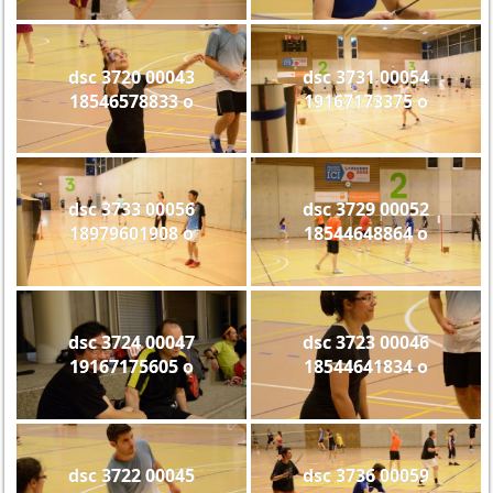
dsc 3720 00043
dsc 3731 00054
18546578833 o
19167173375 o
dsc 3733 00056
dsc 3729 00052
18979601908 o
18544648864 o
dsc 3724 00047
dsc 3723 00046
19167175605 o
18544641834 o
dsc 3722 00045
dsc 3736 00059