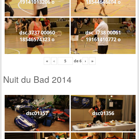
19141013206 o
18544646804 o
dsc 3737 00060
dsc 3738 00061
18546574323 o
19161410772 o
«
‹
de
6
›
»
Nuit du Bad 2014
dsc01357
dsc01356