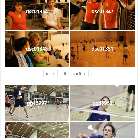
dsc01354
dsc01347
dsc01348
dsc01351
«
‹
de
5
›
»
gg45997
gg45952