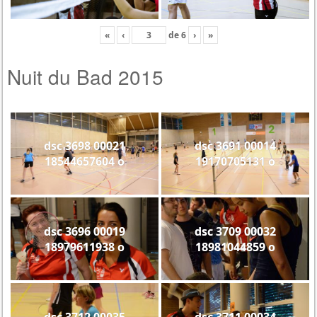
«
‹
de
6
›
»
Nuit du Bad 2015
dsc 3698 00021
dsc 3691 00014
18544657604 o
19170705131 o
dsc 3696 00019
dsc 3709 00032
18979611938 o
18981044859 o
dsc 3712 00035
dsc 3711 00034