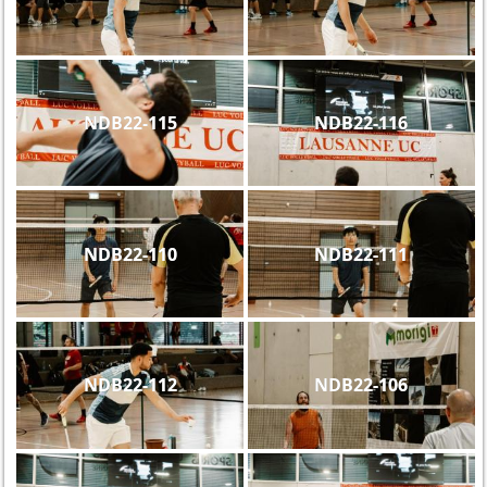
NDB22-115
NDB22-116
NDB22-110
NDB22-111
NDB22-112
NDB22-106