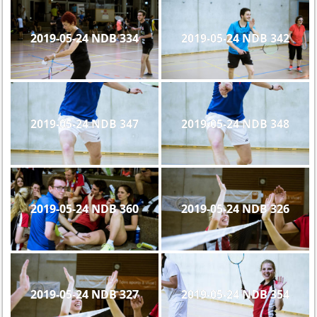
2019-05-24 NDB 334
2019-05-24 NDB 342
2019-05-24 NDB 347
2019-05-24 NDB 348
2019-05-24 NDB 360
2019-05-24 NDB 326
2019-05-24 NDB 327
2019-05-24 NDB 354