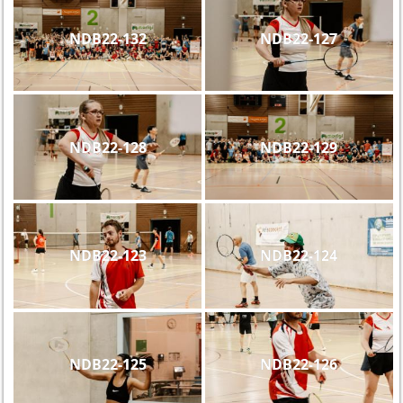
NDB22-132
NDB22-127
NDB22-128
NDB22-129
NDB22-123
NDB22-124
NDB22-125
NDB22-126