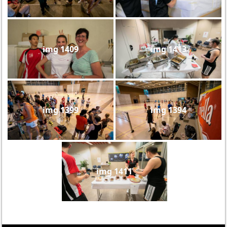
img 1409
img 1413
img 1399
img 1394
img 1411