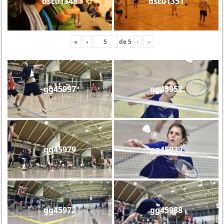
dsc01348
dsc01351
«
‹
de
5
›
»
gg45997
gg45952
gg45979
gg45939
gg45972
gg45988