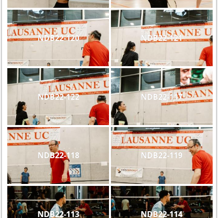
NDB22-120
NDB22-121
NDB22-122
NDB22-117
NDB22-118
NDB22-119
NDB22-113
NDB22-114