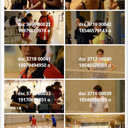
dsc 3699 00022
dsc 3719 00042
18979610978 o
18546579143 o
dsc 3718 00041
dsc 3717 00040
18979494950 o
18546579703 o
dsc 3710 00033
dsc 3716 00039
19170699851 o
18546580163 o
dsc 3701 00024
dsc 3728 00051