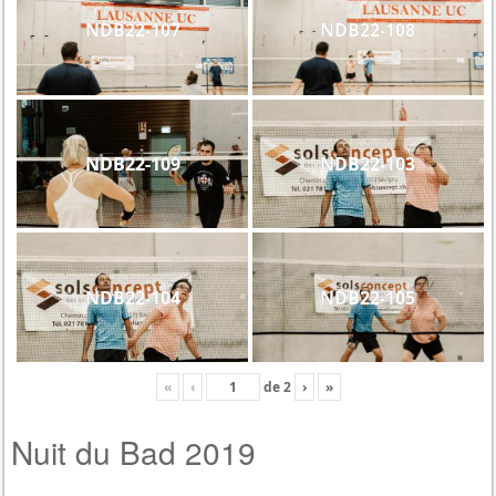
NDB22-107
NDB22-108
NDB22-109
NDB22-103
NDB22-104
NDB22-105
«
‹
de
2
›
»
Nuit du Bad 2019