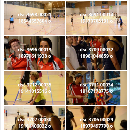
dsc 3698 00021
dsc 3691 00014
18544657604 o
19170705131 o
dsc 3696 00019
dsc 3709 00032
18979611938 o
18981044859 o
dsc 3712 00035
dsc 3711 00034
19141015516 o
19167178775 o
dsc 3707 00030
dsc 3706 00029
19161406032 o
18979497790 o