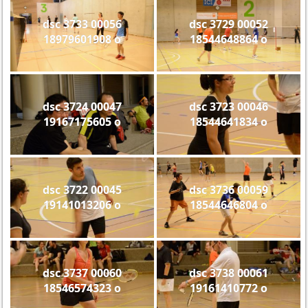
dsc 3733 00056
dsc 3729 00052
18979601908 o
18544648864 o
dsc 3724 00047
dsc 3723 00046
19167175605 o
18544641834 o
dsc 3722 00045
dsc 3736 00059
19141013206 o
18544646804 o
dsc 3737 00060
dsc 3738 00061
18546574323 o
19161410772 o