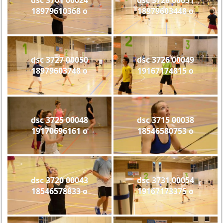
18979610368 o
18979603448 o
dsc 3727 00050
dsc 3726 00049
18979603748 o
19167174815 o
dsc 3725 00048
dsc 3715 00038
19170696161 o
18546580753 o
dsc 3720 00043
dsc 3731 00054
18546578833 o
19167173375 o