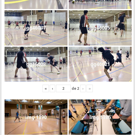
gg46037
gg46005
gg46008
gg46021
«
‹
de
2
›
»
img 1390
img 1386