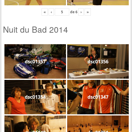
«
‹
de
6
›
»
Nuit du Bad 2014
dsc01357
dsc01356
dsc01354
dsc01347