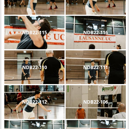
NDB22-115
NDB22-116
NDB22-110
NDB22-111
NDB22-112
NDB22-106