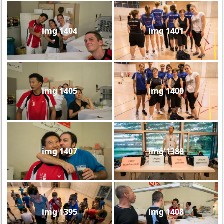
img 1404
img 1401
img 1405
img 1400
img 1407
img 1388
img 1395
img 1408