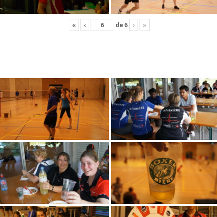
«
‹
de
6
›
»