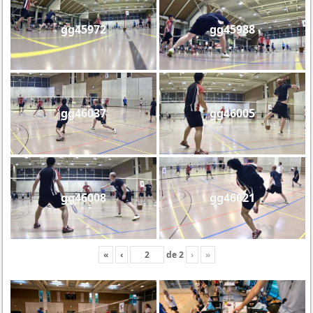
gg45972
gg45988
gg46037
gg46005
gg46008
gg46021
«
‹
de
2
›
»