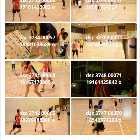
19161426082 o
18981034929 o
dsc 3734 00057
dsc 3730 00053
18981038689 o
18544649214 o
dsc 3741 00064
dsc 3748 00071
19167170805 o
19161425842 o
dsc 3742 00065
dsc 3747 00070
18979488300 o
18546571263 o