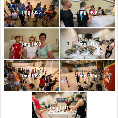
img 1395
img 1408
img 1409
img 1413
img 1399
img 1394
img 1411