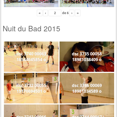
«
‹
de
6
›
»
Nuit du Bad 2015
dsc 3740 00063
dsc 3735 00058
18544645854 o
18981038409 o
dsc 3732 00055
dsc 3746 00069
19170694501 o
18981034589 o
dsc 3743 00066
dsc 3744 00067