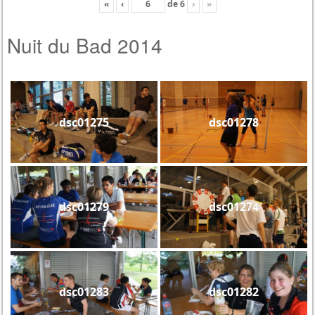
«
‹
de
6
›
»
Nuit du Bad 2014
dsc01275
dsc01278
dsc01279
dsc01274
dsc01283
dsc01282