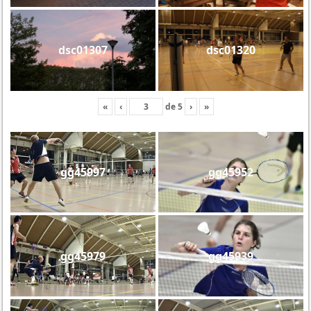
dsc01307
dsc01320
«
‹
de
5
›
»
gg45997
gg45952
gg45979
gg45939