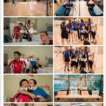
img 1390
img 1386
img 1404
img 1401
img 1405
img 1400
img 1407
img 1388