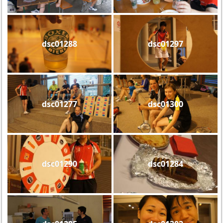
dsc01288
dsc01297
dsc01277
dsc01300
dsc01290
dsc01284