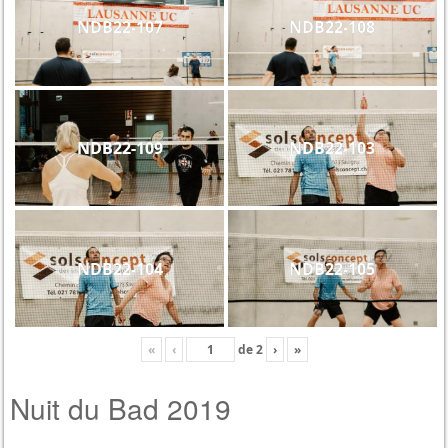
NDB22-107
NDB22-108
NDB22-109
NDB22-103
NDB22-104
NDB22-105
«
‹
de
2
›
»
Nuit du Bad 2019