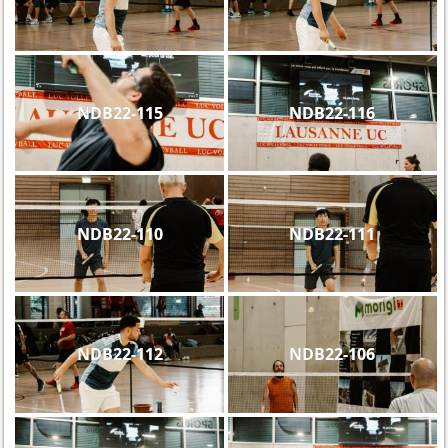
NDB22-115
NDB22-116
NDB22-110
NDB22-111
NDB22-112
NDB22-106