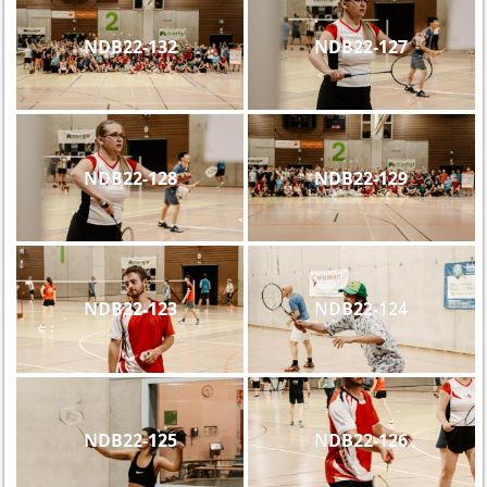
NDB22-132
NDB22-127
NDB22-128
NDB22-129
NDB22-123
NDB22-124
NDB22-125
NDB22-126