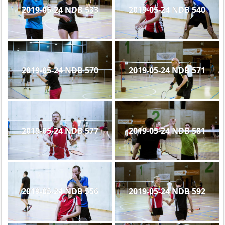
2019-05-24 NDB 533
2019-05-24 NDB 540
2019-05-24 NDB 570
2019-05-24 NDB 571
2019-05-24 NDB 577
2019-05-24 NDB 581
2019-05-24 NDB 556
2019-05-24 NDB 592