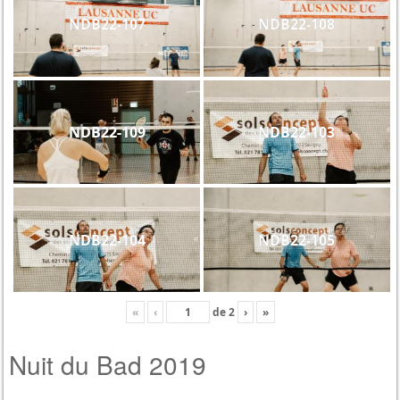
NDB22-107
NDB22-108
NDB22-109
NDB22-103
NDB22-104
NDB22-105
«
‹
de
2
›
»
Nuit du Bad 2019