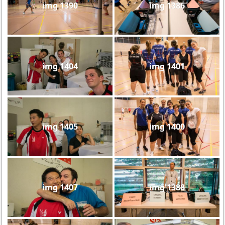
img 1390
img 1386
img 1404
img 1401
img 1405
img 1400
img 1407
img 1388