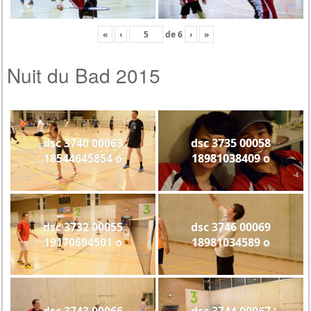
«
‹
de
6
›
»
Nuit du Bad 2015
dsc 3740 00063
dsc 3735 00058
18544645854 o
18981038409 o
dsc 3732 00055
dsc 3746 00069
19170694501 o
18981034589 o
dsc 3743 00066
dsc 3744 00067