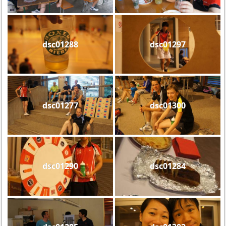
dsc01288
dsc01297
dsc01277
dsc01300
dsc01290
dsc01284