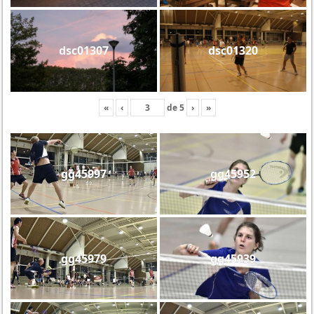
dsc01307
dsc01320
«
‹
de
5
›
»
gg45997
gg45952
gg45979
gg45939