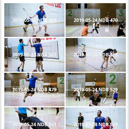
2019-05-24 NDB 458
2019-05-24 NDB 470
2019-05-24 NDB 507
2019-05-24 NDB 515
2019-05-24 NDB 479
2019-05-24 NDB 529
2019-05-24 NDB 517
2019-05-24 NDB 539