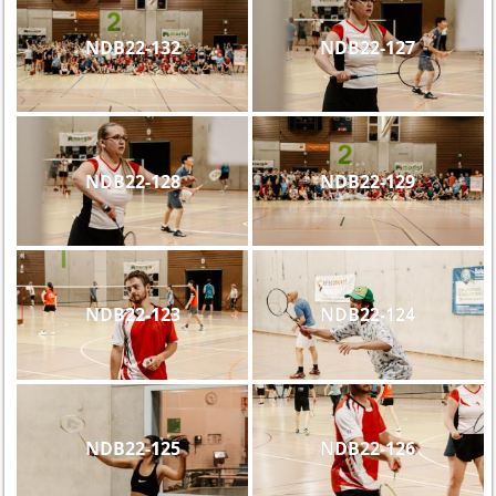
NDB22-132
NDB22-127
NDB22-128
NDB22-129
NDB22-123
NDB22-124
NDB22-125
NDB22-126