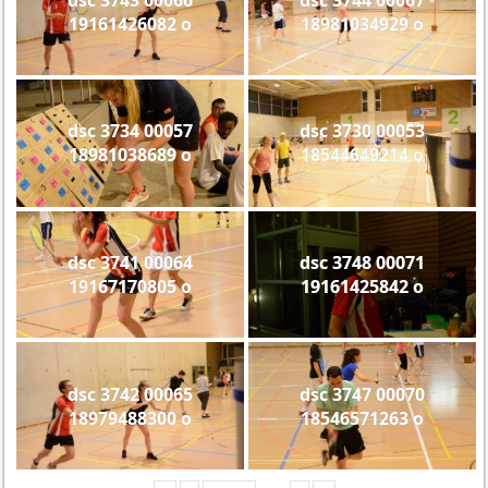
19161426082 o
18981034929 o
dsc 3734 00057
dsc 3730 00053
18981038689 o
18544649214 o
dsc 3741 00064
dsc 3748 00071
19167170805 o
19161425842 o
dsc 3742 00065
dsc 3747 00070
18979488300 o
18546571263 o