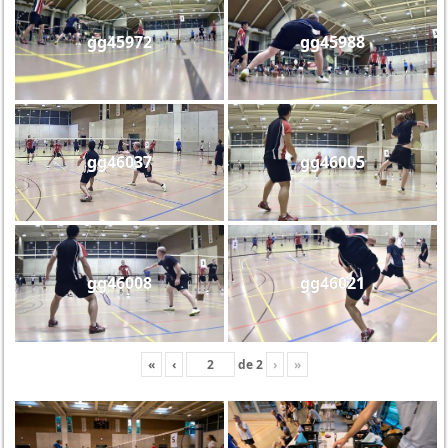
gg45972
gg45988
gg46037
gg46005
gg46008
gg46021
«
‹
de
2
›
»