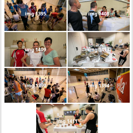
img 1395
img 1408
img 1409
img 1413
img 1399
img 1394
img 1411