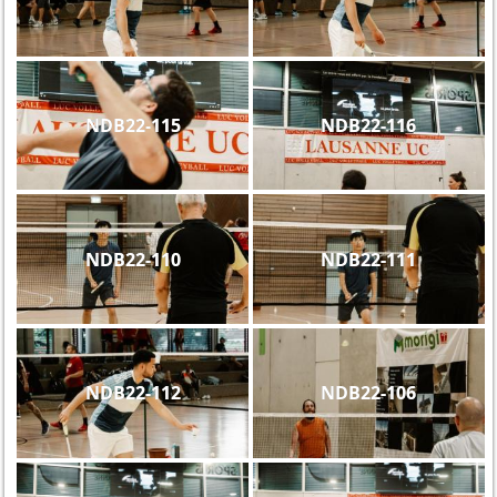
NDB22-115
NDB22-116
NDB22-110
NDB22-111
NDB22-112
NDB22-106