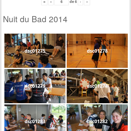
«
‹
de
6
›
»
Nuit du Bad 2014
dsc01275
dsc01278
dsc01279
dsc01274
dsc01283
dsc01282