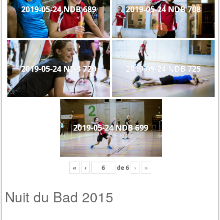
2019-05-24 NDB 689
2019-05-24 NDB 708
2019-05-24 NDB 720
2019-05-24 NDB 725
2019-05-24 NDB 699
«
‹
de
6
›
»
Nuit du Bad 2015