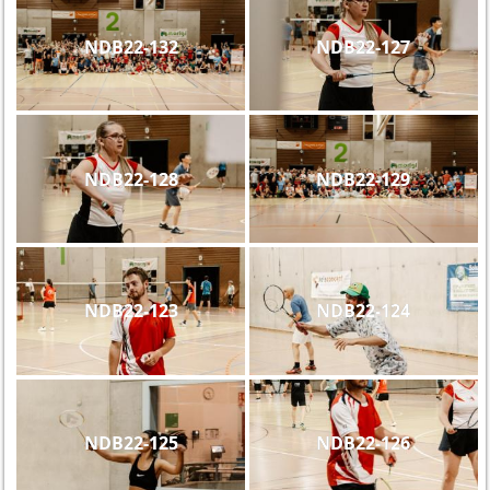
NDB22-132
NDB22-127
NDB22-128
NDB22-129
NDB22-123
NDB22-124
NDB22-125
NDB22-126