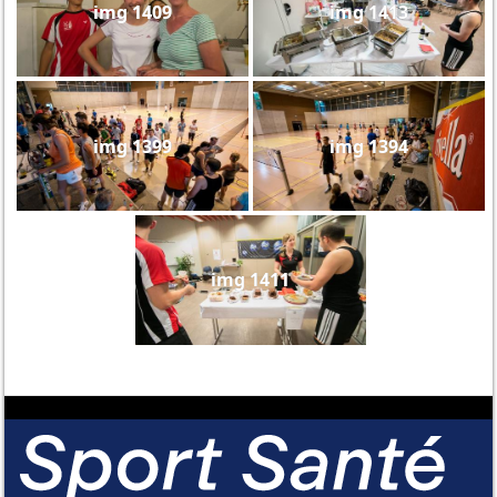
img 1409
img 1413
img 1399
img 1394
img 1411