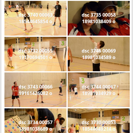
dsc 3740 00063
dsc 3735 00058
18544645854 o
18981038409 o
dsc 3732 00055
dsc 3746 00069
19170694501 o
18981034589 o
dsc 3743 00066
dsc 3744 00067
19161426082 o
18981034929 o
dsc 3734 00057
dsc 3730 00053
18981038689 o
18544649214 o