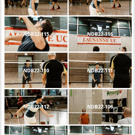
NDB22-115
NDB22-116
NDB22-110
NDB22-111
NDB22-112
NDB22-106