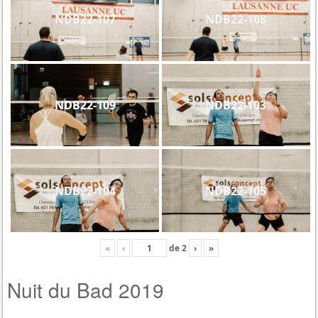
NDB22-107
NDB22-108
NDB22-109
NDB22-103
NDB22-104
NDB22-105
«
‹
de
2
›
»
Nuit du Bad 2019