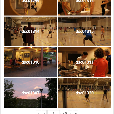
dsc01299
dsc01312
dsc01314
dsc01315
dsc01310
dsc01311
dsc01307
dsc01320
«
‹
de
5
›
»