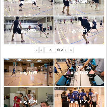
gg46037
gg46005
gg46008
gg46021
«
‹
de
2
›
»
img 1390
img 1386
img 1404
img 1401