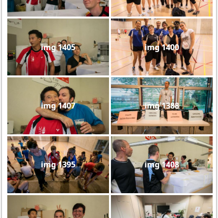
img 1405
img 1400
img 1407
img 1388
img 1395
img 1408