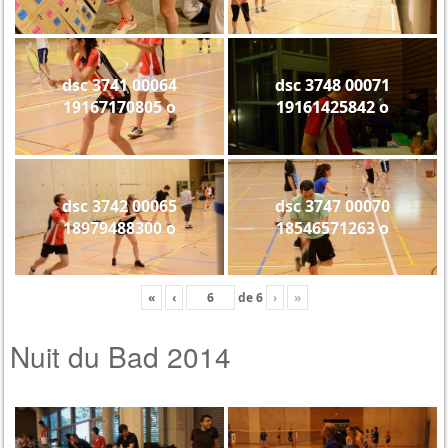
dsc 3741 00064
dsc 3748 00071
19167170805 o
19161425842 o
dsc 3742 00065
dsc 3747 00070
18979488300 o
18546571263 o
«
‹
de
6
›
»
Nuit du Bad 2014