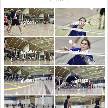
gg45997
gg45952
gg45979
gg45939
gg45972
gg45988