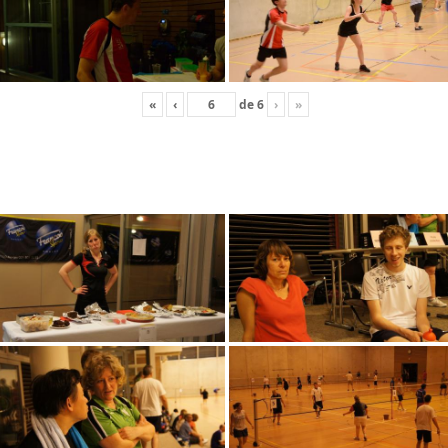
«
‹
de
6
›
»