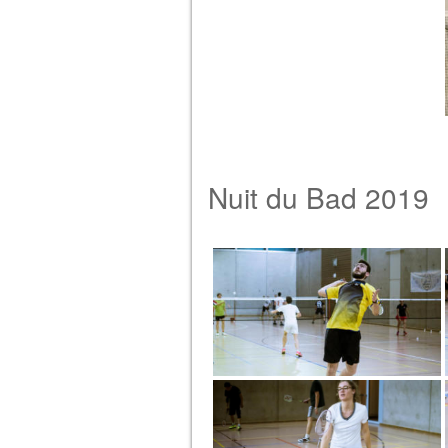
Nuit du Bad 2019