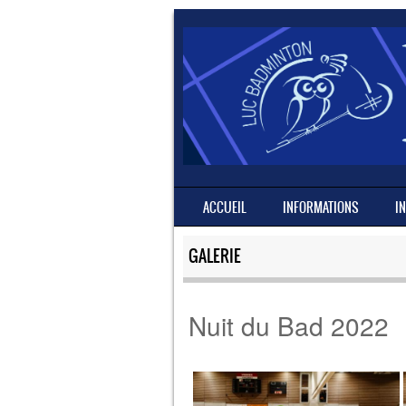
SKIP TO CONTENT
ACCUEIL
INFORMATIONS
I
MENU
GALERIE
Nuit du Bad 2022