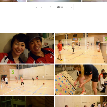
«
‹
de
6
›
»