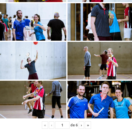
«
‹
de
6
›
»