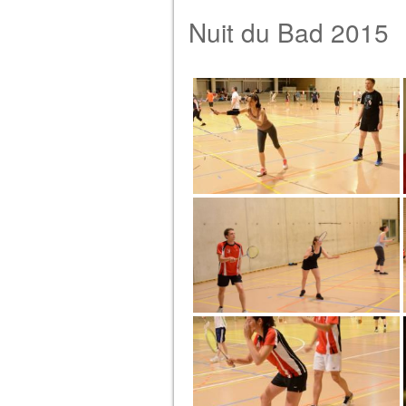
Nuit du Bad 2015