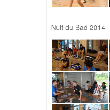
Nuit du Bad 2014