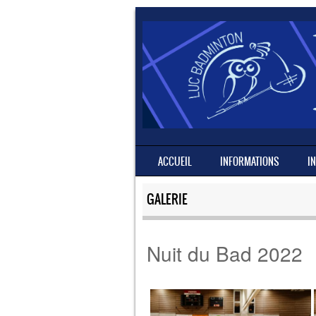
SKIP TO CONTENT
ACCUEIL
INFORMATIONS
I
MENU
GALERIE
Nuit du Bad 2022