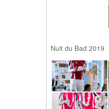
Nuit du Bad 2019