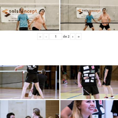
«
‹
de
2
›
»