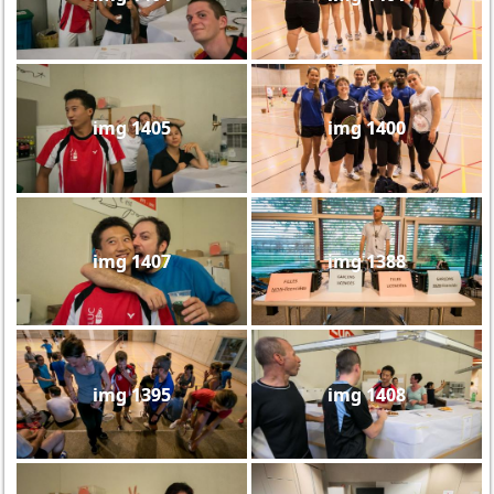
img 1405
img 1400
img 1407
img 1388
img 1395
img 1408