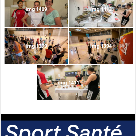
img 1409
img 1413
img 1399
img 1394
img 1411