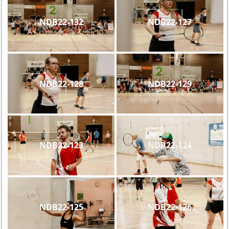
NDB22-132
NDB22-127
NDB22-128
NDB22-129
NDB22-123
NDB22-124
NDB22-125
NDB22-126