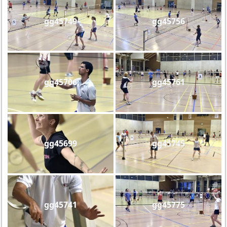
gg45749
gg45756
gg45706
gg45761
gg45699
gg45745
gg45741
gg45775