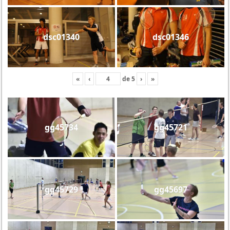
dsc01340
dsc01346
«
‹
de
5
›
»
gg45734
gg45721
gg45729
gg45697