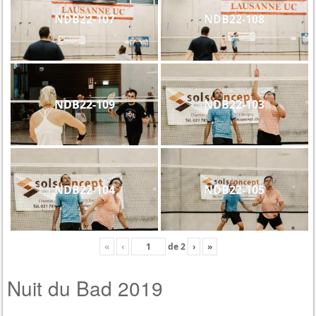
NDB22-107
NDB22-108
NDB22-109
NDB22-103
NDB22-104
NDB22-105
«
‹
de
2
›
»
Nuit du Bad 2019