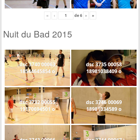
«
‹
de
6
›
»
Nuit du Bad 2015
dsc 3740 00063
dsc 3735 00058
18544645854 o
18981038409 o
dsc 3732 00055
dsc 3746 00069
19170694501 o
18981034589 o
dsc 3743 00066
dsc 3744 00067