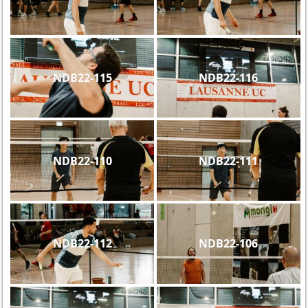
NDB22-115
NDB22-116
NDB22-110
NDB22-111
NDB22-112
NDB22-106