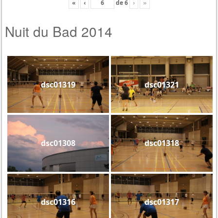
«
‹
de
6
›
»
Nuit du Bad 2014
dsc01319
dsc01321
dsc01308
dsc01318
dsc01316
dsc01317