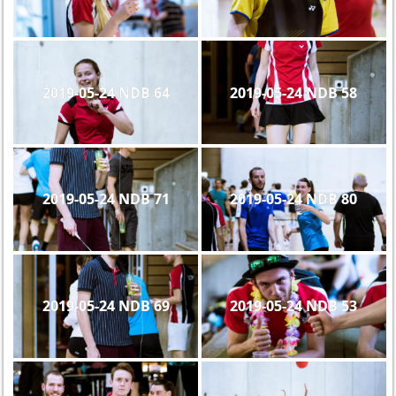
2019-05-24 NDB 64
2019-05-24 NDB 58
2019-05-24 NDB 71
2019-05-24 NDB 80
2019-05-24 NDB 69
2019-05-24 NDB 53