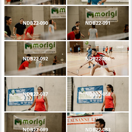
NDB22-090
NDB22-091
NDB22-092
NDB22-086
NDB22-087
NDB22-088
NDB22-089
NDB22-083