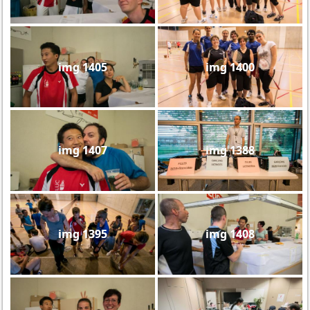
img 1405
img 1400
img 1407
img 1388
img 1395
img 1408