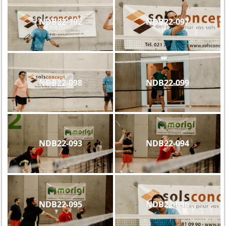
NDB22-102
NDB22-097
NDB22-098
NDB22-099
NDB22-093
NDB22-094
NDB22-095
NDB22-096