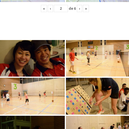
«
‹
de
6
›
»