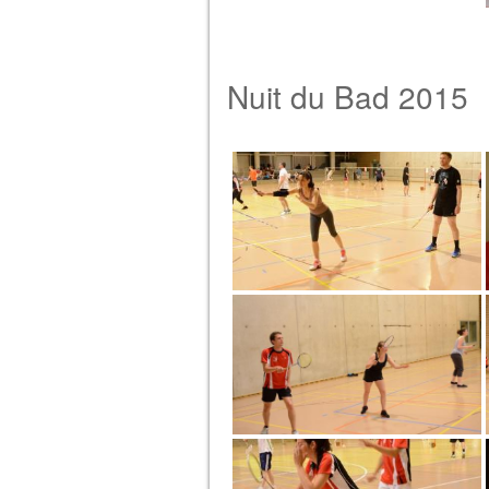
Nuit du Bad 2015