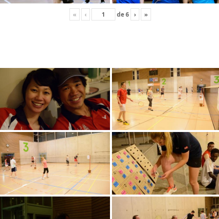
«
‹
de
6
›
»