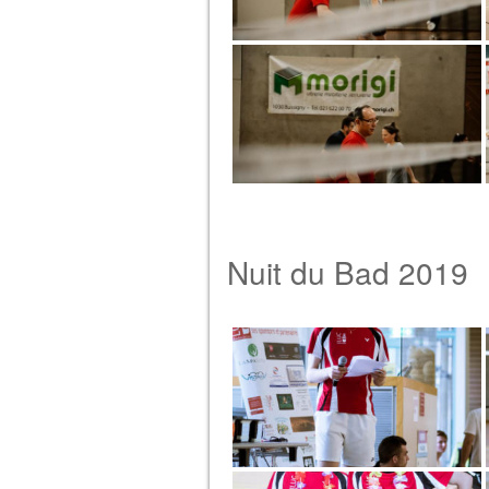
Nuit du Bad 2019