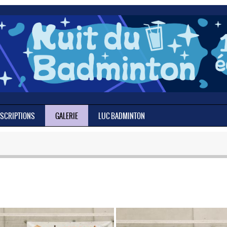
NSCRIPTIONS
GALERIE
LUC BADMINTON