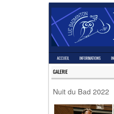
SKIP TO CONTENT
ACCUEIL
INFORMATIONS
I
MENU
GALERIE
Nuit du Bad 2022