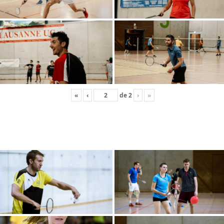
«
‹
de
2
›
»