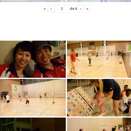
«
‹
de
6
›
»