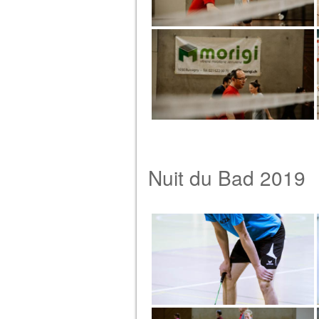
Nuit du Bad 2019