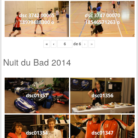
dsc 3742 00065
dsc 3747 00070
18979488300 o
18546571263 o
«
‹
de
6
›
»
Nuit du Bad 2014
dsc01357
dsc01356
dsc01354
dsc01347