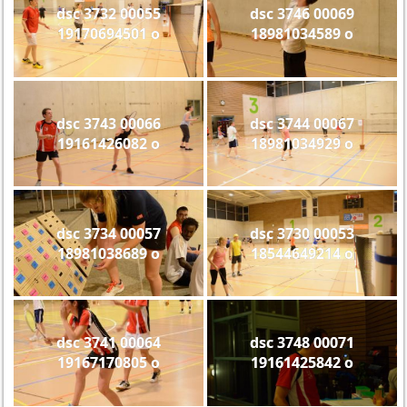
dsc 3732 00055
dsc 3746 00069
19170694501 o
18981034589 o
dsc 3743 00066
dsc 3744 00067
19161426082 o
18981034929 o
dsc 3734 00057
dsc 3730 00053
18981038689 o
18544649214 o
dsc 3741 00064
dsc 3748 00071
19167170805 o
19161425842 o