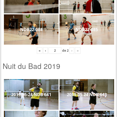
NDB22-084
NDB22-085
«
‹
de
2
›
»
Nuit du Bad 2019
2019-05-24 NDB 641
2019-05-24 NDB 643