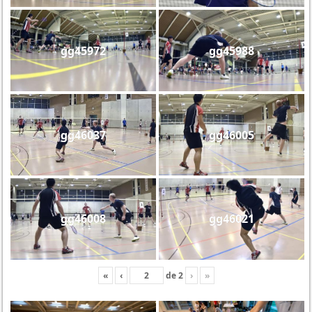
gg45972
gg45988
gg46037
gg46005
gg46008
gg46021
«
‹
de
2
›
»