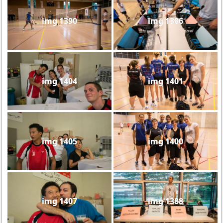
img 1390
img 1386
img 1404
img 1401
img 1405
img 1400
img 1407
img 1388