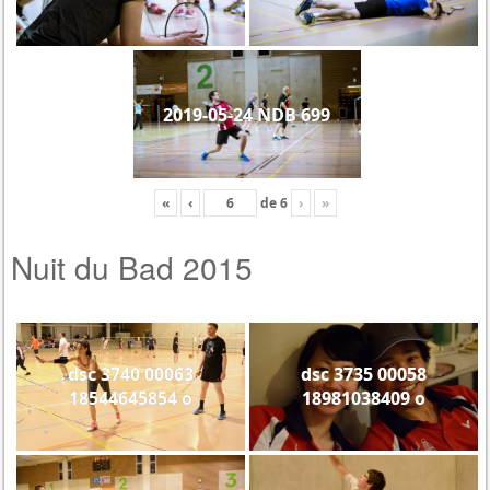
2019-05-24 NDB 699
«
‹
de
6
›
»
Nuit du Bad 2015
dsc 3740 00063
dsc 3735 00058
18544645854 o
18981038409 o