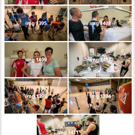
img 1395
img 1408
img 1409
img 1413
img 1399
img 1394
img 1411