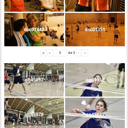
dsc01348
dsc01351
«
‹
de
5
›
»
gg45997
gg45952
gg45979
gg45939