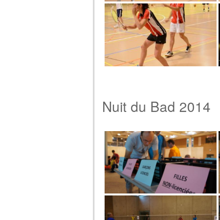
Nuit du Bad 2014