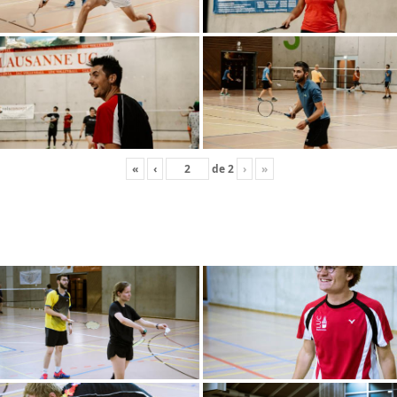
«
‹
de
2
›
»