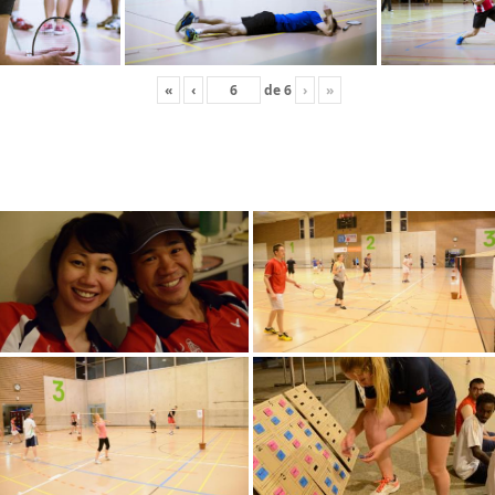
«
‹
de
6
›
»