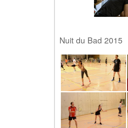
Nuit du Bad 2015