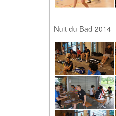
Nuit du Bad 2014