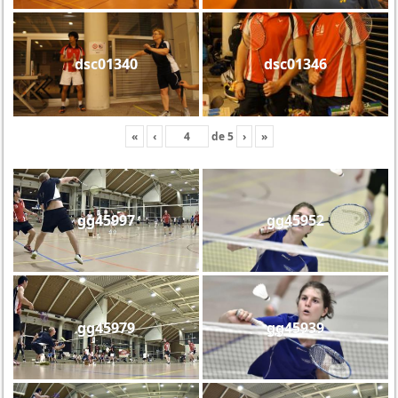
dsc01340
dsc01346
«
‹
de
5
›
»
gg45997
gg45952
gg45979
gg45939