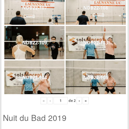
NDB22-107
NDB22-108
NDB22-109
NDB22-103
NDB22-104
NDB22-105
«
‹
de
2
›
»
Nuit du Bad 2019