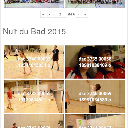
«
‹
de
6
›
»
Nuit du Bad 2015
dsc 3740 00063
dsc 3735 00058
18544645854 o
18981038409 o
dsc 3732 00055
dsc 3746 00069
19170694501 o
18981034589 o
dsc 3743 00066
dsc 3744 00067