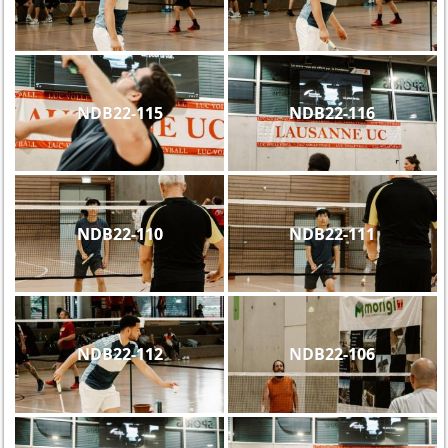
NDB22-115
NDB22-116
NDB22-110
NDB22-111
NDB22-112
NDB22-106