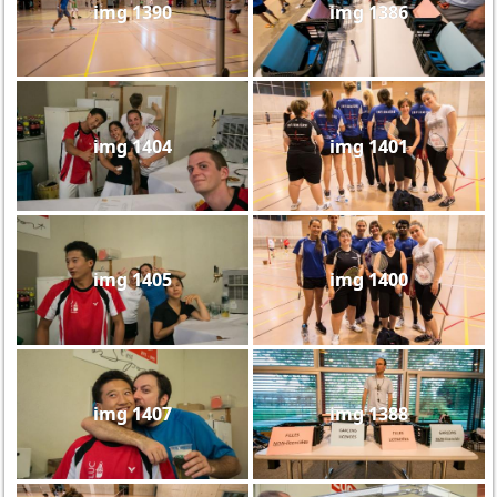
img 1390
img 1386
img 1404
img 1401
img 1405
img 1400
img 1407
img 1388