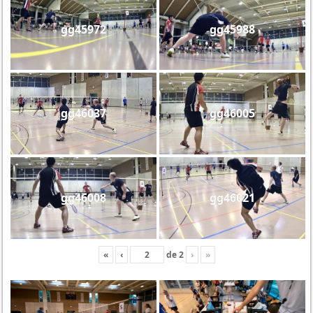
gg45972
gg45988
gg46037
gg46005
gg46008
gg46021
«
‹
de
2
›
»