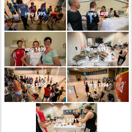
img 1395
img 1408
img 1409
img 1413
img 1399
img 1394
img 1411