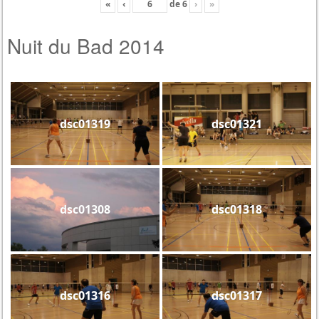
«
‹
de
6
›
»
Nuit du Bad 2014
dsc01319
dsc01321
dsc01308
dsc01318
dsc01316
dsc01317