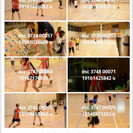
19161426082 o
18981034929 o
dsc 3734 00057
dsc 3730 00053
18981038689 o
18544649214 o
dsc 3741 00064
dsc 3748 00071
19167170805 o
19161425842 o
dsc 3742 00065
dsc 3747 00070
18979488300 o
18546571263 o