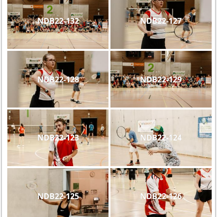
NDB22-132
NDB22-127
NDB22-128
NDB22-129
NDB22-123
NDB22-124
NDB22-125
NDB22-126