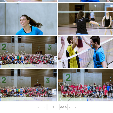
«
‹
de
6
›
»