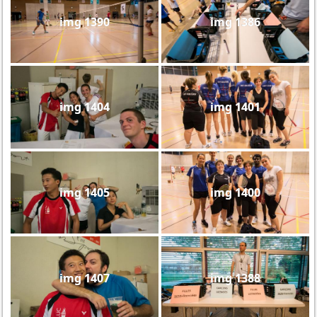
img 1390
img 1386
img 1404
img 1401
img 1405
img 1400
img 1407
img 1388