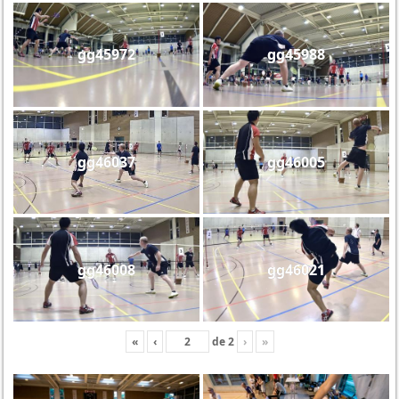
gg45972
gg45988
gg46037
gg46005
gg46008
gg46021
«
‹
de
2
›
»