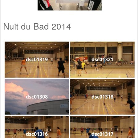
Nuit du Bad 2014
dsc01319
dsc01321
dsc01308
dsc01318
dsc01316
dsc01317