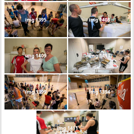
img 1395
img 1408
img 1409
img 1413
img 1399
img 1394
img 1411