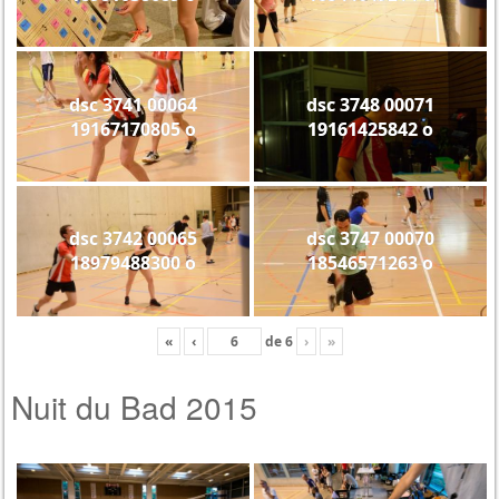
dsc 3741 00064
dsc 3748 00071
19167170805 o
19161425842 o
dsc 3742 00065
dsc 3747 00070
18979488300 o
18546571263 o
«
‹
de
6
›
»
Nuit du Bad 2015