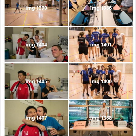
img 1390
img 1386
img 1404
img 1401
img 1405
img 1400
img 1407
img 1388