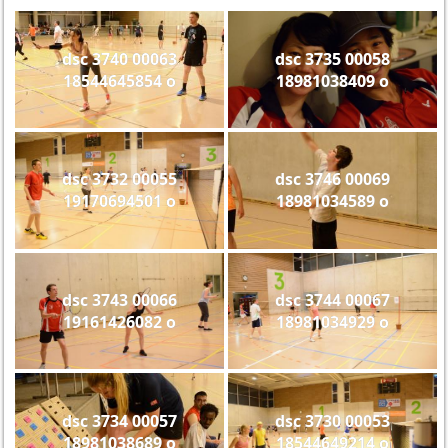
dsc 3740 00063
dsc 3735 00058
18544645854 o
18981038409 o
dsc 3732 00055
dsc 3746 00069
19170694501 o
18981034589 o
dsc 3743 00066
dsc 3744 00067
19161426082 o
18981034929 o
dsc 3734 00057
dsc 3730 00053
18981038689 o
18544649214 o