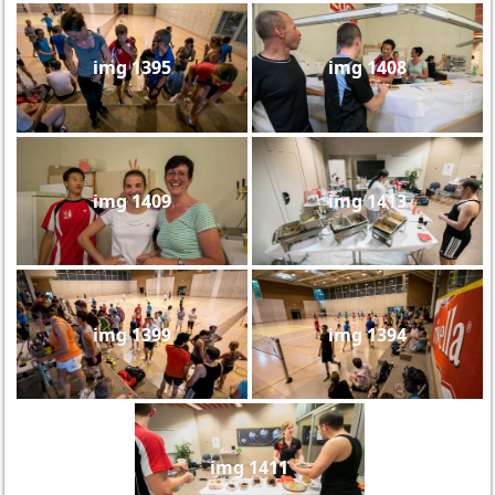
img 1395
img 1408
img 1409
img 1413
img 1399
img 1394
img 1411