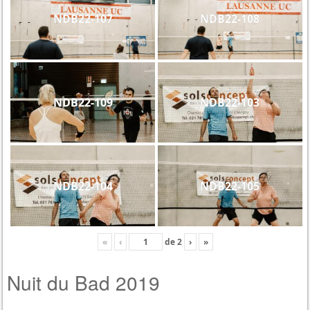
NDB22-107
NDB22-108
NDB22-109
NDB22-103
NDB22-104
NDB22-105
«
‹
de
2
›
»
Nuit du Bad 2019