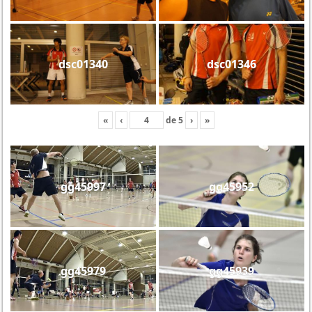
dsc01340
dsc01346
«
‹
de
5
›
»
gg45997
gg45952
gg45979
gg45939