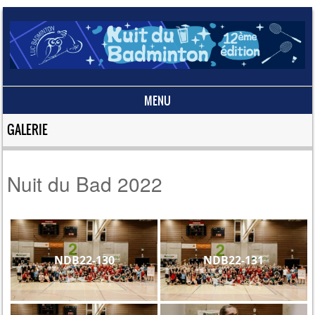
MENU
Skip to content
GALERIE
Nuit du Bad 2022
NDB22-130
NDB22-131