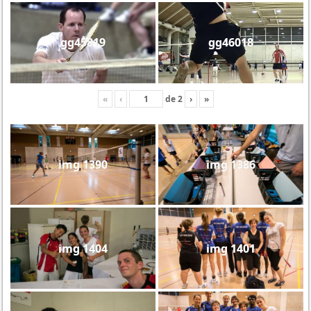
gg45819
gg46018
«
‹
de
2
›
»
img 1390
img 1386
img 1404
img 1401