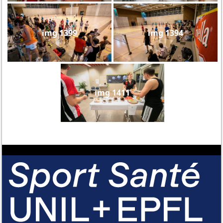
img 1399
img 1394
img 1411