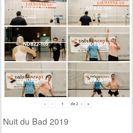
NDB22-107
NDB22-108
NDB22-109
NDB22-103
NDB22-104
NDB22-105
«
‹
de
2
›
»
Nuit du Bad 2019