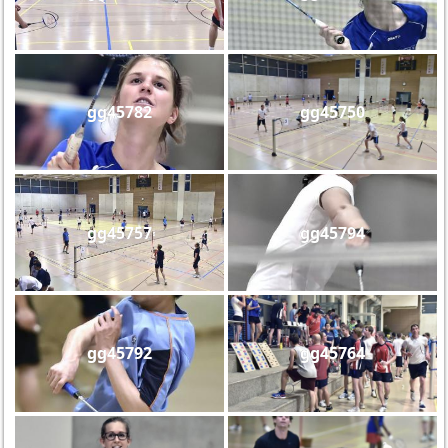
gg45782
gg45750
gg45757
gg45794
gg45792
gg45764