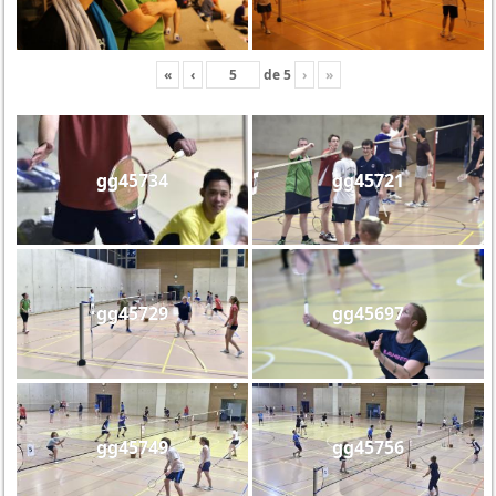
«
‹
de
5
›
»
gg45734
gg45721
gg45729
gg45697
gg45749
gg45756