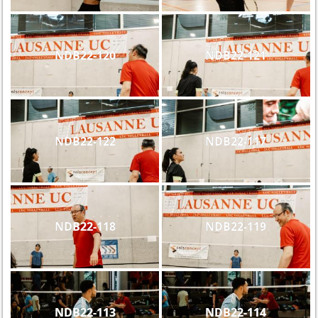
NDB22-120
NDB22-121
NDB22-122
NDB22-117
NDB22-118
NDB22-119
NDB22-113
NDB22-114