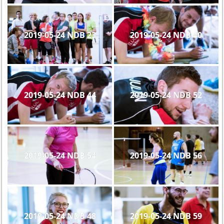
2019-05-24 NDB 23
2019-05-24 NDB 40
2019-05-24 NDB 44
2019-05-24 NDB 52
2019-05-24 NDB 54
2019-05-24 NDB 56
2019-05-24 NDB 48
2019-05-24 NDB 59