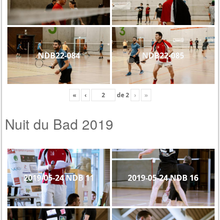
NDB22-084
NDB22-085
«
‹
de
2
›
»
Nuit du Bad 2019
2019-05-24 NDB 11
2019-05-24 NDB 16