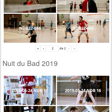
NDB22-084
NDB22-085
«
‹
de
2
›
»
Nuit du Bad 2019
2019-05-24 NDB 11
2019-05-24 NDB 16