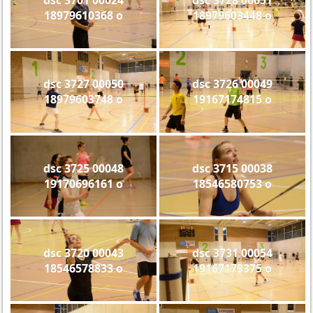
18979610368 o
18979603448 o
dsc 3727 00050
dsc 3726 00049
18979603748 o
19167174815 o
dsc 3725 00048
dsc 3715 00038
19170696161 o
18546580753 o
dsc 3720 00043
dsc 3731 00054
18546578833 o
19167173375 o