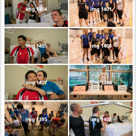
img 1404
img 1401
img 1405
img 1400
img 1407
img 1388
img 1395
img 1408