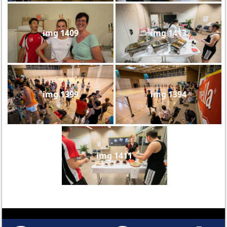
img 1409
img 1413
img 1399
img 1394
img 1411