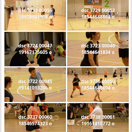
dsc 3733 00056
dsc 3729 00052
18979601908 o
18544648864 o
dsc 3724 00047
dsc 3723 00046
19167175605 o
18544641834 o
dsc 3722 00045
dsc 3736 00059
19141013206 o
18544646804 o
dsc 3737 00060
dsc 3738 00061
18546574323 o
19161410772 o