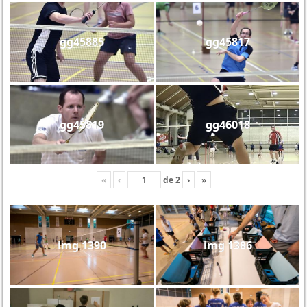
gg45885
gg45817
gg45819
gg46018
«
‹
de
2
›
»
img 1390
img 1386