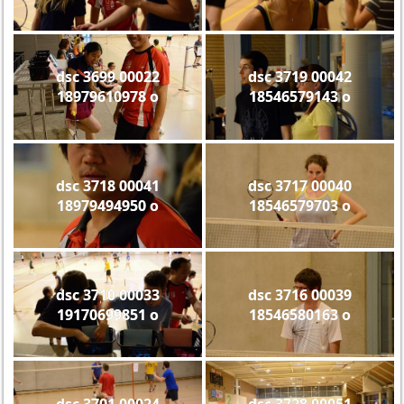
dsc 3699 00022
dsc 3719 00042
18979610978 o
18546579143 o
dsc 3718 00041
dsc 3717 00040
18979494950 o
18546579703 o
dsc 3710 00033
dsc 3716 00039
19170699851 o
18546580163 o
dsc 3701 00024
dsc 3728 00051