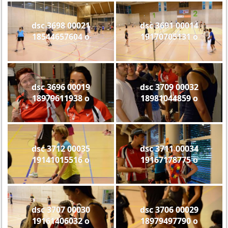
dsc 3698 00021
dsc 3691 00014
18544657604 o
19170705131 o
dsc 3696 00019
dsc 3709 00032
18979611938 o
18981044859 o
dsc 3712 00035
dsc 3711 00034
19141015516 o
19167178775 o
dsc 3707 00030
dsc 3706 00029
19161406032 o
18979497790 o