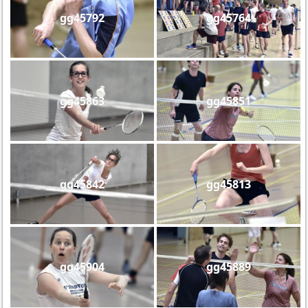
gg45792
gg45764
gg45863
gg45851
gg45842
gg45813
gg45904
gg45889