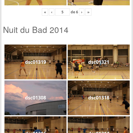
«
‹
de
6
›
»
Nuit du Bad 2014
dsc01319
dsc01321
dsc01308
dsc01318