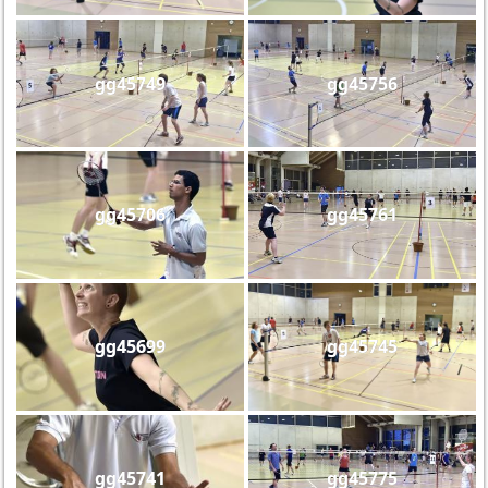
gg45749
gg45756
gg45706
gg45761
gg45699
gg45745
gg45741
gg45775