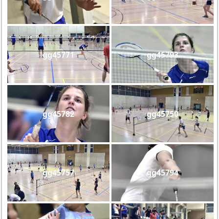
gg45771
gg45793
gg45782
gg45750
gg45757
gg45794