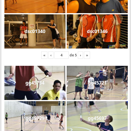
dsc01340
dsc01346
«
‹
de
5
›
»
gg45734
gg45721
gg45729
gg45697