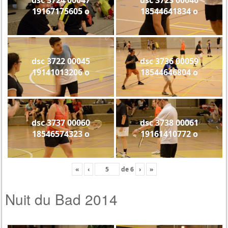
19167175605 o
18544641834 o
dsc 3722 00045
dsc 3736 00059
19141013206 o
18544646804 o
dsc 3737 00060
dsc 3738 00061
18546574323 o
19161410772 o
«
‹
de
6
›
»
Nuit du Bad 2014