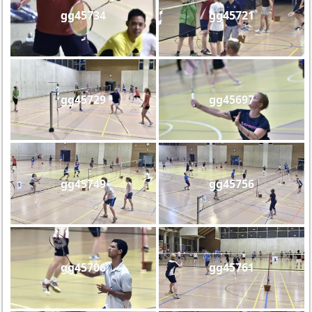
gg45734
gg45721
gg45729
gg45697
gg45749
gg45756
gg45706
gg45761