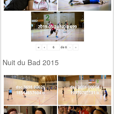
2019-05-24 NDB 699
«
‹
de
6
›
»
Nuit du Bad 2015
dsc 3698 00021
dsc 3691 00014
18544657604 o
19170705131 o