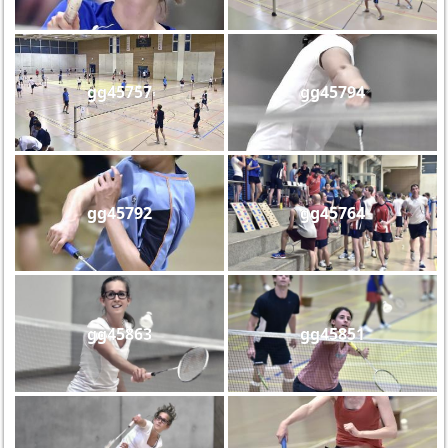
gg45757
gg45794
gg45792
gg45764
gg45863
gg45851