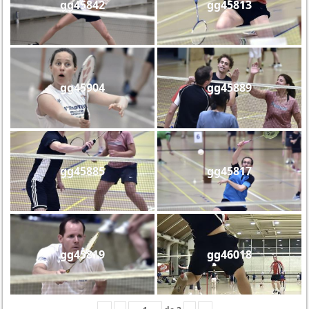
gg45842
gg45813
gg45904
gg45889
gg45885
gg45817
gg45819
gg46018