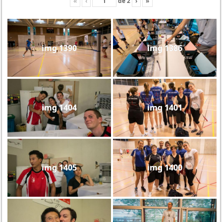
«
‹
de
2
›
»
img 1390
img 1386
img 1404
img 1401
img 1405
img 1400