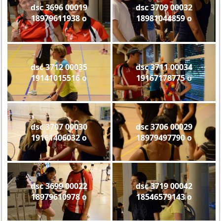
dsc 3696 00019
dsc 3709 00032
18979611938 o
18981044859 o
dsc 3712 00035
dsc 3711 00034
19141015516 o
19167178775 o
dsc 3707 00030
dsc 3706 00029
19161406032 o
18979497790 o
dsc 3699 00022
dsc 3719 00042
18979610978 o
18546579143 o