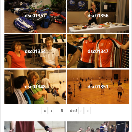
dsc01357
dsc01356
dsc01354
dsc01347
dsc01348
dsc01351
«
‹
de
5
›
»