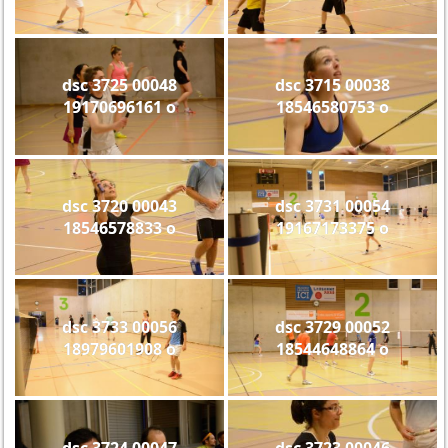
dsc 3725 00048
dsc 3715 00038
19170696161 o
18546580753 o
dsc 3720 00043
dsc 3731 00054
18546578833 o
19167173375 o
dsc 3733 00056
dsc 3729 00052
18979601908 o
18544648864 o
dsc 3724 00047
dsc 3723 00046