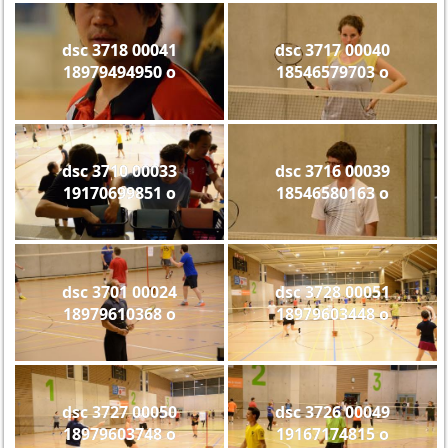
dsc 3718 00041
dsc 3717 00040
18979494950 o
18546579703 o
dsc 3710 00033
dsc 3716 00039
19170699851 o
18546580163 o
dsc 3701 00024
dsc 3728 00051
18979610368 o
18979603448 o
dsc 3727 00050
dsc 3726 00049
18979603748 o
19167174815 o