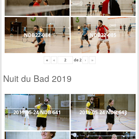
NDB22-084
NDB22-085
«
‹
de
2
›
»
Nuit du Bad 2019
2019-05-24 NDB 641
2019-05-24 NDB 643