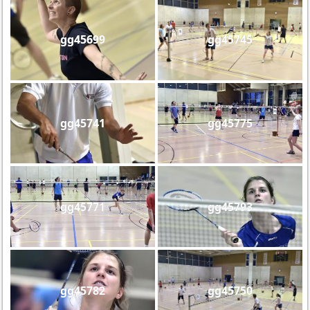
gg45699
gg45745
gg45741
gg45775
gg45771
gg45793
gg45782
gg45750