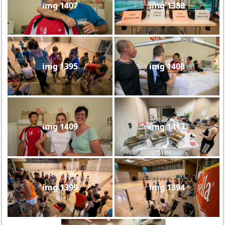
img 1407
img 1388
img 1395
img 1408
img 1409
img 1413
img 1399
img 1394