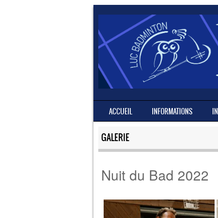
SKIP TO CONTENT
ACCUEIL
INFORMATIONS
I
MENU
GALERIE
Nuit du Bad 2022