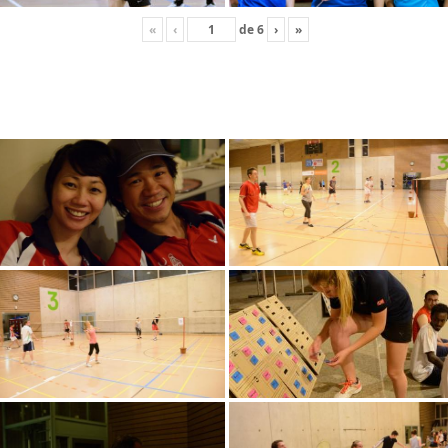
«
‹
de
6
›
»