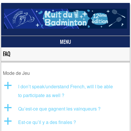
MENU
Skip to content
FAQ
Mode de Jeu
a
I don’t speak/understand French, will I be able
to participate as well ?
a
Qu’est-ce que gagnent les vainqueurs ?
a
Est-ce qu’il y a des finales ?